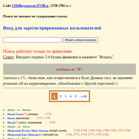
Сайт
СПбВедомости XVIII в.
(1728-1781 гг.)
Поиск по именам по содержанию газеты.
Вход для зарегистрированных пользователей
Поиск работает только по фамилиям
Совет
: Введите первые 2-4 буквы фамилии и нажмите "Искать".
выборка по "
И
"
{
записи с
(*)
- даны так, как встречаются в Базе Данных (т.е. не принято
решение об их корректировке, объединении с другой персоной)
}
1
2
3
4
5
..+10
Иаким см. Иоаким
(*)
, шкипер
1774
Иакобс Клаас
, иеромонах
1777, 1779
Иаков
(*)
, катол. священник
1780
Иаков
Ианзон см. Янсон
, петерб. купец
1736-1738, 1740-1746, 1748-1750, 1752-1782
Иберкампф Иоганн (Иван) Бергард
, статский сов.
1764, 1773, 1776-1777, 1779-1782
Иберкампф Карл [Иванович]
Ибзен см. Ибсен