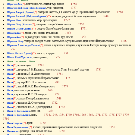
(*)
, кавтанжи, чл. свиты тур. посла
1758
Ибрагим Ага
, тур. писатель
1777
Ибрагим Эффенди [Мутеферрика]
(*)
, татарин, житель д. Сахсат Нар. у., принявший православие
1768
Ибраев Андрей (Давыд)
(*)
, татарин, рядовой Устюж. гарнизона
1748
Ибраев Василий (Избраев Абдразак)
, констапель мор. артиллерии
1777
Ибраев Иван
(*)
, татарин, солдат Казан. полка
1750
Ибраев Петр (Утеган)
(*)
, рекрут Остзейского батальона
1751
Ибраев Семен (Дайта)
(*)
, мезин, чл. свиты тур. посла
1758
Ибраим Ага
(*)
, седжадеджи баши, чл. свиты тур. посла
1758
Ибраим Ага
, татарин, солдат Моск. батальона, мусульманин, принявший православие
1768
Ибрашев Петр
(*)
, казан. служилый татарин, служитель Петерб. генер. сухопут. госпиталя
Ибряшев Александр (Галлиа)
1757
(*)
, иностр. студент
1751
Ибсен Иоганн Адольф
, иностранец
1777
Ибсен Якоб Христиан
Иван см. также Иоанн
(*)
, артельщик
1781
Иван
(*)
, дворовый В. Кулешы, житель с-ца Углы Бельской округи
1781
Иван
(*)
, дворовый И. Девлечерова
1781
Иван
(*)
, калмык, принявший православие
1751
Иван
(*)
, кучер Ф.В. Поггенполя
1780
Иван
(*)
, лакей И.Ф.К. Пшебендовского
1779
Иван
, малолет. крестьянин
1766
Иван
, служитель И.Г. Юландера
1779
Иван
(*)
, солдат Петерб. гарнизона
1748
Иван
(*)
, человек Д. Степурина
1782
Иван
(*)
, человек кн. А. Долгорукова
1782
Иван
, вел. кн.
1754
Иван III Васильевич
, царь
1734, 1748, 1754, 1760, 1766, 1768-1769, 1771, 1773-1775, 1777, 1779-
Иван IV Васильевич
1780
(*)
, грек
1770
Иван Георгий
(*)
, китаец, принявший православие, сын китайца Евдокима
1756
Иван Евдокимович
, аудитор Ряж. пехот. полка
1770
Иваненко
, вахмистр
1773