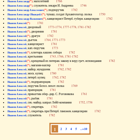
(*)
, малолетний
1766
Иванов Александр
(*)
, служитель лекаря И. Андреева
1746
Иванов Александр
(*)
, подпоручик
1782
Иванов Александр Алексеевич
(*)
, чуваш, солдат Архангелогор. полка
1750
Иванов Александр (Ивандей)
(*)
, канцелярист Петерб. губерн. канцелярии
1782
Иванов Александр Яковлевич
(*)
1781
Иванов Алексей
, дворовый
1773-1774, 1777-1778, 1781-1782
Иванов Алексей
(*)
, дворянин
1781
Иванов Алексей
(*)
, драгун
1782
Иванов Алексей
, дьячок
1764, 1771-1773
Иванов Алексей
, канцелярист
1781
Иванов Алексей
, кап.-поручик
1773
Иванов Алексей
(*)
, ключарь кашин. собора
1782
Иванов Алексей
, крестьянин
1743, 1766, 1781-1782
Иванов Алексей
(*)
, крещеный из лютеран. закону в веру греч. исповедания
1782
Иванов Алексей
(*)
, магазин-вахтер
1781
Иванов Алексей
, майор, мундшенк
1762, 1782
Иванов Алексей
, моск. купец
1780
Иванов Алексей
, петерб. купец
1762, 1782
Иванов Алексей
(*)
, подпрапорщик
1782
Иванов Алексей
, поручик Белоз. пехот. полка
1769
Иванов Алексей
, прапорщик
1781
Иванов Алексей
, приказчик обер.-дир. С. Роговикова
1761
Иванов Алексей
(*)
, рыбак
1781
Иванов Алексей
, сек.-майор, капрал Лейб-компании
1752, 1758
Иванов Алексей
(*)
, секретарь
1782
Иванов Алексей
(*)
, секретарь при Петерб. таможен. канцелярии
1782
Иванов Алексей
, служитель
1782
Иванов Алексей
1
2
3
4
5
..+10