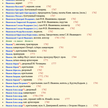
Иваненко
, корнет
1773
Иваненко
(*)
, веркиев. казак
1782
Иваненко Василий
, бунчуковый товарищ
1767
Иваненко Григорий
, председатель Гражд. палаты Киев. нам-ва, [полк.]
1782
Иваненко Григорий [Григорьевич]
, бунчуковый товарищ
1767
Иваненко Михаил
, сын Ф.В. Иваненкова, сержант
1782
Иваненков Дмитрий Федорович
, сын Ф.В. Иваненкова, поручик
1782
Иваненков Лаврентий Федорович
, сын Ф.В. Иваненкова, вахмистр
1782
Иваненков Степан Федорович [мл.]
, сын Ф.В. Иваненкова, кап.
1782
Иваненков Степан Федорович [ст.]
, подполк.
1782
Иваненков Федор Васильевич
, урожд. Завороткова, жена С.И. Иваницкого
1782
Иваницкая Ефросинья Кирилловна
, коллеж. асессор
1781-1782
Иваницкий Сергей Иванович
Иванов см. также Иогансен
(*)
, иноземец, трактирщик
1782
Иванов
, канцелярист Петерб. губерн. канцелярии
1781
Иванов
(*)
, крестьянин Ушакова
1782
Иванов
, прапорщик
1773
Иванов
, сек.-майор Якут. пехот. полка, прокурор Иркут. пров.
1764
Иванов
, штык-юнкер артиллерии
1771
Иванов
(*)
, дворовый М. Челищева
1777
Иванов Абрам
(*)
, крестьянин
1781
Иванов Абрам
, дворовый
1782
Иванов Абросим
, крестьянин
1782
Иванов Абросим
, крестьянин
1772, 1781
Иванов Аверьян
(*)
, садовник
1781
Иванов Авраам
(*)
, крестьянин, сын П. Иванова, житель д. Крутец Кадыев. у.
1781
Иванов Аврам Петрович
, крестьянин
1782
Иванов Аггей
(*)
, дворовый
1782
Иванов Александр
, канцелярист
1781
Иванов Александр
, кап.
1758-1759
Иванов Александр
, кап., сержант лейб-гв. Измайл. полка
1777
Иванов Александр
, кап. артиллерии
1780
Иванов Александр
(*)
, крестьянин, муж А. Дмитриевой, житель с. Огорово Медын. у.
1782
Иванов Александр