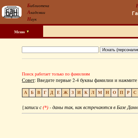
Б
иблиотека
А
кадемии
Г
Н
аук
Меню
Поиск работает только по фамилиям
Совет
: Введите первые 2-4 буквы фамилии и нажмите 
А
Б
В
Г
Д
Е
Ж
З
И
К
Л
М
Н
О
П
Р
С
{
записи с
(*)
- даны так, как встречаются в Базе Данн