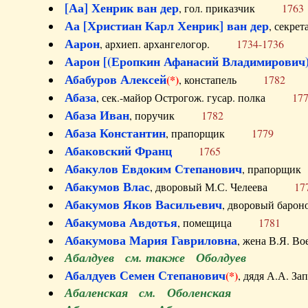
[Аа] Хенрик ван дер
, гол. приказчик
1763
Аа [Христиан Карл Хенрик] ван дер
, секре
Аарон
, архиеп. архангелогор.
1734-1736
Аарон [(Еропкин Афанасий Владимирович)
Абабуров Алексей
(*)
, констапель
1782
Абаза
, сек.-майор Острогож. гусар. полка
17
Абаза Иван
, поручик
1782
Абаза Константин
, прапорщик
1779
Абаковский Франц
1765
Абакулов Евдоким Степанович
, прапор
Абакумов Влас
, дворовый М.С. Челеева
17
Абакумов Яков Васильевич
, дворовый ба
Абакумова Авдотья
, помещица
1781
Абакумова Мария Гавриловна
, жена В.Я.
Абалдуев см. также Оболдуев
Абалдуев Семен Степанович
(*)
, дядя А.А.
Абаленская см. Оболенская