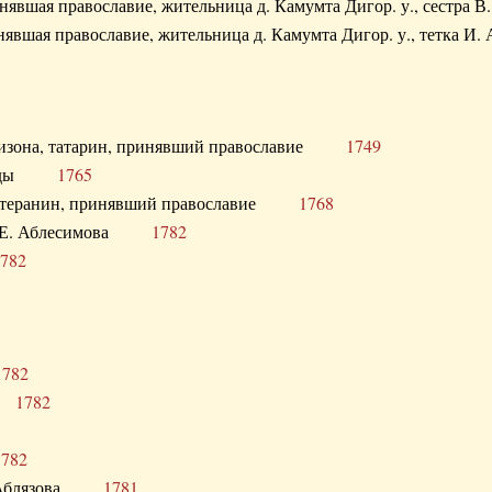
ринявшая православие, жительница д. Камумта Дигор. у., сестр
инявшая православие, жительница д. Камумта Дигор. у., тетк
арнизона, татарин, принявший православие
1749
й Орды
1765
 лютеранин, принявший православие
1768
я Н.Е. Аблесимова
1782
782
1782
та
1782
1782
С. Аблязова
1781