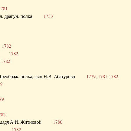
1781
опол. драгун. полка
1733
о
1782
кого
1782
а
1782
в. Преображ. полка, сын Н.В. Абатурова
1779, 1781-1782
79
79
782
од. дядя А.И. Житновой
1780
урова
1782