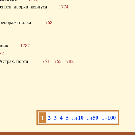
а Пензен. дворян. корпуса
1774
в. Преображ. полка
1768
помещик
1782
82
нга Астрах. порта
1751, 1765, 1782
1
2
3
4
5
..+10
..+50
..+100