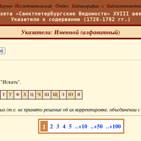
Н
И
О
Б
Б
аучно-
сследовательский
тдел
иблиографии
иблиотековеден
и
азета «Санктпетербургские Ведомости» XVIII ве
Указатели к содержанию (1728-1782 гг.)
Указатели: Именной (алфавитный)
"Искать".
Т
У
Ф
Х
Ц
Ч
Ш
Щ
Э
Ю
Я
ых (т.е. не принято решение об их корректировке, объединении с
1
2
3
4
5
..+10
..+50
..+100