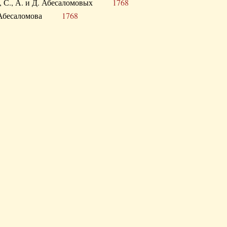
а В., С., А. и Д. Абесаломовых
1768
а И. Абесаломова
1768