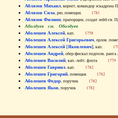
Аблязов Михаил
, корнет, командир эскадрон
Аблязов Сила
, ряз. помещик
1781
Аблязов Филипп
, прапорщик, солдат лейб-г
Аболдуев см. Оболдуев
Аболешев Алексей
, кап.
1758
Аболешев Алексей Григорьевич
, орлов. 
Аболешев Алексей [Яковлевич]
, кап.
17
Аболешев Андрей
, обер-фискал подполк. ра
Аболешев Василий
, кап.-лейт. флота
1779
Аболешев Гавриил
, кап.
1782
Аболешев Григорий
, помещик
1782
Аболешев Федор
, поручик
1782
Аболешев Яков
, поручик
1782