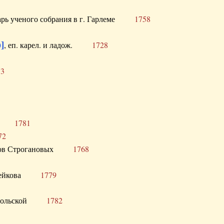
тарь ученого собрания в г. Гарлеме
1758
]
, еп. карел. и ладож.
1728
73
щик
1781
72
ронов Строгановых
1768
 Воейкова
1779
 Запольской
1782