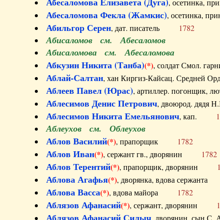
Абесаломова Елизавета (Дуга)
, осетинка, п
Абесаломова Фекла (Жамкис)
, осетинка, пр
Абильгор Серен
, дат. писатель
1782
Абисаломов см. Абесаломов
Абисаломова см. Абесаломова
Абкузин Никита (Танба)
(*)
, солдат Смол. г
Аблай-Салтан
, хан Киргиз-Кайсац. Средне
Аблеев Павел (Юрас)
, артиллер. погонщик,
Аблесимов Денис Петрович
, двоюрод. дяд
Аблесимов Никита Емельянович
, кап.
1
Аблеухов см. Облеухов
Аблов Василий
(*)
, прапорщик
1782
Аблов Иван
(*)
, сержант гв., дворянин
1782
Аблов Терентий
(*)
, прапорщик, дворянин
Аблова Агафья
(*)
, дворянка, вдова сержан
Аблова Васса
(*)
, вдова майора
1782
Аблязов Афанасий
(*)
, сержант, дворянин
Аблязов Афанасий Силыч
, дворянин, сын 