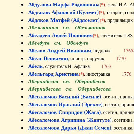
Абдулова Марфа Родионовна
(*)
, жена И.А
Абдыков Афанасий (Кулмет)
(*)
, татарин, с
Абдяков Матфей (Абдяселет)
(*)
, прядильщи
Абезьянинов см. Обезьянинов
Абелдеев Авдей Иванович
(*)
, служитель П
Абелдуев см. Оболдуев
Абелов Андрей Иванович
, подполк.
1765
Абелс Вениамин
, иностр. поручик
1770
Абель
, служитель И. Афлика
1763
Абельгард Христина
(*)
, иностранка
1776
Абернибесов см. Обернибесов
Абернибесова см. Обернибесова
Абесаломов Василий (Басиле)
, осетин, прин
Абесаломов Ираклий (Эрекле)
, осетин, при
Абесаломов Спиридон (Жага)
, осетин, прин
Абесаломова Агрипина (Жантуте)
, осетинк
Абесаломова Дарья (Джан Семен)
, осетинк