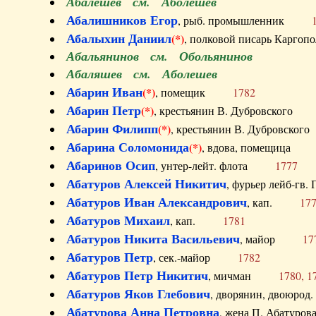
Абалешев см. Аболешев
Абалишников Егор
, рыб. промышленник
Абалыхин Даниил
(*)
, полковой писарь Карг
Абальянинов см. Обольянинов
Абаляшев см. Аболешев
Абарин Иван
(*)
, помещик
1782
Абарин Петр
(*)
, крестьянин В. Дубровског
Абарин Филипп
(*)
, крестьянин В. Дубровс
Абарина Соломонида
(*)
, вдова, помещиц
Абаринов Осип
, унтер-лейт. флота
1777
Абатуров Алексей Никитич
, фурьер лейб-г
Абатуров Иван Александрович
, кап.
17
Абатуров Михаил
, кап.
1781
Абатуров Никита Васильевич
, майор
17
Абатуров Петр
, сек.-майор
1782
Абатуров Петр Никитич
, мичман
1780, 1
Абатуров Яков Глебович
, дворянин, двоюр
Абатурова Анна Петровна
, жена П. Абат