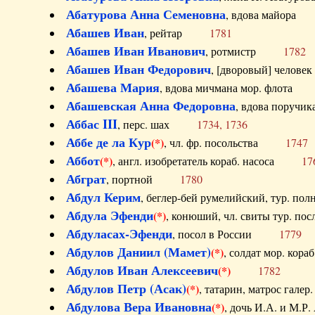
Абатурова Анна Семеновна
, вдова майо
Абашев Иван
, рейтар
1781
Абашев Иван Иванович
, ротмистр
1782
Абашев Иван Федорович
, [дворовый] чело
Абашева Мария
, вдова мичмана мор. флот
Абашевская Анна Федоровна
, вдова пор
Аббас III
, перс. шах
1734, 1736
Аббе де ла Кур
(*)
, чл. фр. посольства
1747
Аббот
(*)
, англ. изобретатель кораб. насоса
17
Абграт
, портной
1780
Абдул Керим
, беглер-бей румелийский, тур. 
Абдула Эфенди
(*)
, конюший, чл. свиты тур.
Абдуласах-Эфенди
, посол в России
1779
Абдулов Даниил (Мамет)
(*)
, солдат мор. ко
Абдулов Иван Алексеевич
(*)
1782
Абдулов Петр (Асак)
(*)
, татарин, матрос га
Абдулова Вера Ивановна
(*)
, дочь И.А. и 