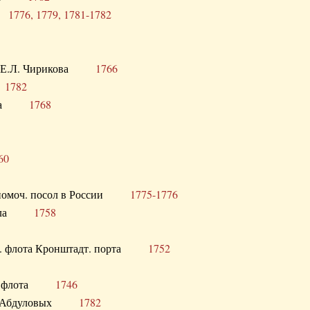
ра
1776, 1779, 1781-1782
век Е.Л. Чирикова
1766
а
1782
учика
1768
60
полномоч. посол в России
1775-1776
 посла
1758
раб. флота Кронштадт. порта
1752
лер. флота
1746
М.Р. Абдуловых
1782