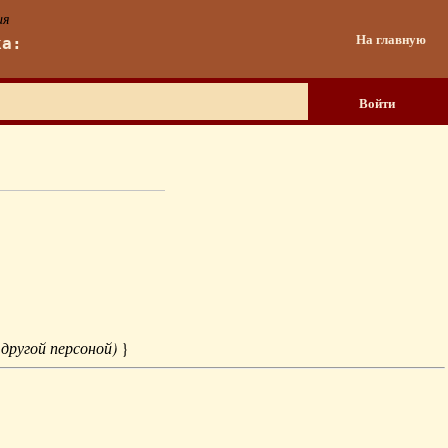
ия
На главную
ка:
Войти
 другой персоной)
}