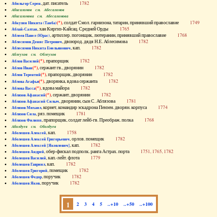
, дат. писатель
1782
Абильгор Серен
Абисаломов см. Абесаломов
Абисаломова см. Абесаломова
(*)
, солдат Смол. гарнизона, татарин, принявший православие
1749
Абкузин Никита (Танба)
, хан Киргиз-Кайсац. Средней Орды
1765
Аблай-Салтан
, артиллер. погонщик, лютеранин, принявший православие
1768
Аблеев Павел (Юрас)
, двоюрод. дядя Н.Е. Аблесимова
1782
Аблесимов Денис Петрович
, кап.
1782
Аблесимов Никита Емельянович
Аблеухов см. Облеухов
(*)
, прапорщик
1782
Аблов Василий
(*)
, сержант гв., дворянин
1782
Аблов Иван
(*)
, прапорщик, дворянин
1782
Аблов Терентий
(*)
, дворянка, вдова сержанта
1782
Аблова Агафья
(*)
, вдова майора
1782
Аблова Васса
(*)
, сержант, дворянин
1782
Аблязов Афанасий
, дворянин, сын С. Аблязова
1781
Аблязов Афанасий Силыч
, корнет, командир эскадрона Пензен. дворян. корпуса
1774
Аблязов Михаил
, ряз. помещик
1781
Аблязов Сила
, прапорщик, солдат лейб-гв. Преображ. полка
1768
Аблязов Филипп
Аболдуев см. Оболдуев
, кап.
1758
Аболешев Алексей
, орлов. помещик
1782
Аболешев Алексей Григорьевич
, кап.
1782
Аболешев Алексей [Яковлевич]
, обер-фискал подполк. ранга Астрах. порта
1751, 1765, 1782
Аболешев Андрей
, кап.-лейт. флота
1779
Аболешев Василий
, кап.
1782
Аболешев Гавриил
, помещик
1782
Аболешев Григорий
, поручик
1782
Аболешев Федор
, поручик
1782
Аболешев Яков
1
2
3
4
5
..+10
..+50
..+100