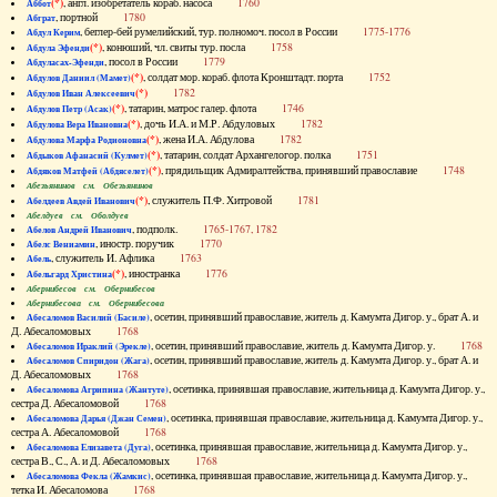
(*)
, англ. изобретатель кораб. насоса
1760
Аббот
, портной
1780
Абграт
, беглер-бей румелийский, тур. полномоч. посол в России
1775-1776
Абдул Керим
(*)
, конюший, чл. свиты тур. посла
1758
Абдула Эфенди
, посол в России
1779
Абдуласах-Эфенди
(*)
, солдат мор. кораб. флота Кронштадт. порта
1752
Абдулов Даниил (Мамет)
(*)
1782
Абдулов Иван Алексеевич
(*)
, татарин, матрос галер. флота
1746
Абдулов Петр (Асак)
(*)
, дочь И.А. и М.Р. Абдуловых
1782
Абдулова Вера Ивановна
(*)
, жена И.А. Абдулова
1782
Абдулова Марфа Родионовна
(*)
, татарин, солдат Архангелогор. полка
1751
Абдыков Афанасий (Кулмет)
(*)
, прядильщик Адмиралтейства, принявший православие
1748
Абдяков Матфей (Абдяселет)
Абезьянинов см. Обезьянинов
(*)
, служитель П.Ф. Хитровой
1781
Абелдеев Авдей Иванович
Абелдуев см. Оболдуев
, подполк.
1765-1767, 1782
Абелов Андрей Иванович
, иностр. поручик
1770
Абелс Вениамин
, служитель И. Афлика
1763
Абель
(*)
, иностранка
1776
Абельгард Христина
Абернибесов см. Обернибесов
Абернибесова см. Обернибесова
, осетин, принявший православие, житель д. Камумта Дигор. у., брат А. и
Абесаломов Василий (Басиле)
Д. Абесаломовых
1768
, осетин, принявший православие, житель д. Камумта Дигор. у.
1768
Абесаломов Ираклий (Эрекле)
, осетин, принявший православие, житель д. Камумта Дигор. у., брат А. и
Абесаломов Спиридон (Жага)
Д. Абесаломовых
1768
, осетинка, принявшая православие, жительница д. Камумта Дигор. у.,
Абесаломова Агрипина (Жантуте)
сестра Д. Абесаломовой
1768
, осетинка, принявшая православие, жительница д. Камумта Дигор. у.,
Абесаломова Дарья (Джан Семен)
сестра А. Абесаломовой
1768
, осетинка, принявшая православие, жительница д. Камумта Дигор. у.,
Абесаломова Елизавета (Дуга)
сестра В., С., А. и Д. Абесаломовых
1768
, осетинка, принявшая православие, жительница д. Камумта Дигор. у.,
Абесаломова Фекла (Жамкис)
тетка И. Абесаломова
1768