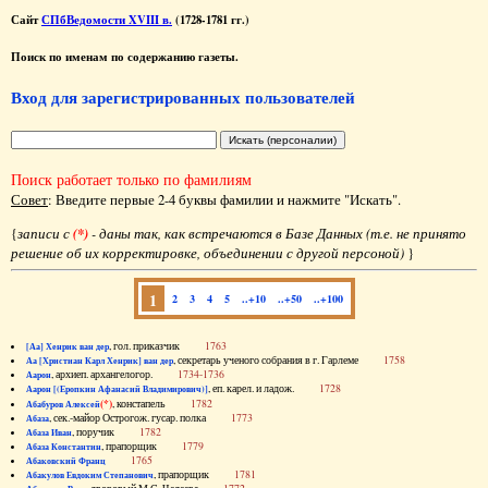
Сайт
СПбВедомости XVIII в.
(1728-1781 гг.)
Поиск по именам по содержанию газеты.
Вход для зарегистрированных пользователей
Поиск работает только по фамилиям
Совет
: Введите первые 2-4 буквы фамилии и нажмите "Искать".
{
записи с
(*)
- даны так, как встречаются в Базе Данных (т.е. не принято
решение об их корректировке, объединении с другой персоной)
}
1
2
3
4
5
..+10
..+50
..+100
, гол. приказчик
1763
[Аа] Хенрик ван дер
, секретарь ученого собрания в г. Гарлеме
1758
Аа [Христиан Карл Хенрик] ван дер
, архиеп. архангелогор.
1734-1736
Аарон
, еп. карел. и ладож.
1728
Аарон [(Еропкин Афанасий Владимирович)]
(*)
, констапель
1782
Абабуров Алексей
, сек.-майор Острогож. гусар. полка
1773
Абаза
, поручик
1782
Абаза Иван
, прапорщик
1779
Абаза Константин
1765
Абаковский Франц
, прапорщик
1781
Абакулов Евдоким Степанович