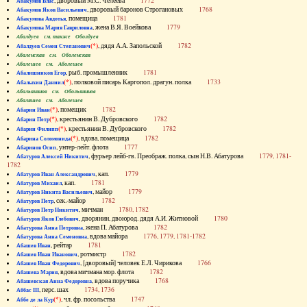
, дворовый М.С. Челеева
1772
Абакумов Влас
, дворовый баронов Строгановых
1768
Абакумов Яков Васильевич
, помещица
1781
Абакумова Авдотья
, жена В.Я. Воейкова
1779
Абакумова Мария Гавриловна
Абалдуев см. также Оболдуев
(*)
, дядя А.А. Запольской
1782
Абалдуев Семен Степанович
Абаленская см. Оболенская
Абалешев см. Аболешев
, рыб. промышленник
1781
Абалишников Егор
(*)
, полковой писарь Каргопол. драгун. полка
1733
Абалыхин Даниил
Абальянинов см. Обольянинов
Абаляшев см. Аболешев
(*)
, помещик
1782
Абарин Иван
(*)
, крестьянин В. Дубровского
1782
Абарин Петр
(*)
, крестьянин В. Дубровского
1782
Абарин Филипп
(*)
, вдова, помещица
1782
Абарина Соломонида
, унтер-лейт. флота
1777
Абаринов Осип
, фурьер лейб-гв. Преображ. полка, сын Н.В. Абатурова
1779, 1781-
Абатуров Алексей Никитич
1782
, кап.
1779
Абатуров Иван Александрович
, кап.
1781
Абатуров Михаил
, майор
1779
Абатуров Никита Васильевич
, сек.-майор
1782
Абатуров Петр
, мичман
1780, 1782
Абатуров Петр Никитич
, дворянин, двоюрод. дядя А.И. Житновой
1780
Абатуров Яков Глебович
, жена П. Абатурова
1782
Абатурова Анна Петровна
, вдова майора
1776, 1779, 1781-1782
Абатурова Анна Семеновна
, рейтар
1781
Абашев Иван
, ротмистр
1782
Абашев Иван Иванович
, [дворовый] человек Е.Л. Чирикова
1766
Абашев Иван Федорович
, вдова мичмана мор. флота
1782
Абашева Мария
, вдова поручика
1768
Абашевская Анна Федоровна
, перс. шах
1734, 1736
Аббас III
(*)
, чл. фр. посольства
1747
Аббе де ла Кур