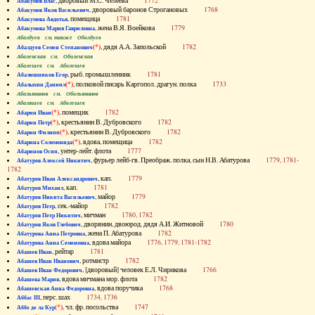
, дворовый М.С. Челеева
1772
Абакумов Влас
, дворовый баронов Строгановых
1768
Абакумов Яков Васильевич
, помещица
1781
Абакумова Авдотья
, жена В.Я. Воейкова
1779
Абакумова Мария Гавриловна
Абалдуев см. также Оболдуев
(*)
, дядя А.А. Запольской
1782
Абалдуев Семен Степанович
Абаленская см. Оболенская
Абалешев см. Аболешев
, рыб. промышленник
1781
Абалишников Егор
(*)
, полковой писарь Каргопол. драгун. полка
1733
Абалыхин Даниил
Абальянинов см. Обольянинов
Абаляшев см. Аболешев
(*)
, помещик
1782
Абарин Иван
(*)
, крестьянин В. Дубровского
1782
Абарин Петр
(*)
, крестьянин В. Дубровского
1782
Абарин Филипп
(*)
, вдова, помещица
1782
Абарина Соломонида
, унтер-лейт. флота
1777
Абаринов Осип
, фурьер лейб-гв. Преображ. полка, сын Н.В. Абатурова
1779, 1781-
Абатуров Алексей Никитич
1782
, кап.
1779
Абатуров Иван Александрович
, кап.
1781
Абатуров Михаил
, майор
1779
Абатуров Никита Васильевич
, сек.-майор
1782
Абатуров Петр
, мичман
1780, 1782
Абатуров Петр Никитич
, дворянин, двоюрод. дядя А.И. Житновой
1780
Абатуров Яков Глебович
, жена П. Абатурова
1782
Абатурова Анна Петровна
, вдова майора
1776, 1779, 1781-1782
Абатурова Анна Семеновна
, рейтар
1781
Абашев Иван
, ротмистр
1782
Абашев Иван Иванович
, [дворовый] человек Е.Л. Чирикова
1766
Абашев Иван Федорович
, вдова мичмана мор. флота
1782
Абашева Мария
, вдова поручика
1768
Абашевская Анна Федоровна
, перс. шах
1734, 1736
Аббас III
(*)
, чл. фр. посольства
1747
Аббе де ла Кур