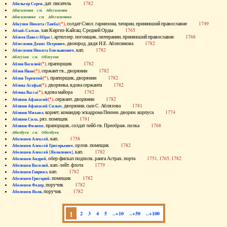
, дат. писатель
1782
Абильгор Серен
Абисаломов см. Абесаломов
Абисаломова см. Абесаломова
(*)
, солдат Смол. гарнизона, татарин, принявший православие
1749
Абкузин Никита (Танба)
, хан Киргиз-Кайсац. Средней Орды
1765
Аблай-Салтан
, артиллер. погонщик, лютеранин, принявший православие
1768
Аблеев Павел (Юрас)
, двоюрод. дядя Н.Е. Аблесимова
1782
Аблесимов Денис Петрович
, кап.
1782
Аблесимов Никита Емельянович
Аблеухов см. Облеухов
(*)
, прапорщик
1782
Аблов Василий
(*)
, сержант гв., дворянин
1782
Аблов Иван
(*)
, прапорщик, дворянин
1782
Аблов Терентий
(*)
, дворянка, вдова сержанта
1782
Аблова Агафья
(*)
, вдова майора
1782
Аблова Васса
(*)
, сержант, дворянин
1782
Аблязов Афанасий
, дворянин, сын С. Аблязова
1781
Аблязов Афанасий Силыч
, корнет, командир эскадрона Пензен. дворян. корпуса
1774
Аблязов Михаил
, ряз. помещик
1781
Аблязов Сила
, прапорщик, солдат лейб-гв. Преображ. полка
1768
Аблязов Филипп
Аболдуев см. Оболдуев
, кап.
1758
Аболешев Алексей
, орлов. помещик
1782
Аболешев Алексей Григорьевич
, кап.
1782
Аболешев Алексей [Яковлевич]
, обер-фискал подполк. ранга Астрах. порта
1751, 1765, 1782
Аболешев Андрей
, кап.-лейт. флота
1779
Аболешев Василий
, кап.
1782
Аболешев Гавриил
, помещик
1782
Аболешев Григорий
, поручик
1782
Аболешев Федор
, поручик
1782
Аболешев Яков
1
2
3
4
5
..+10
..+50
..+100