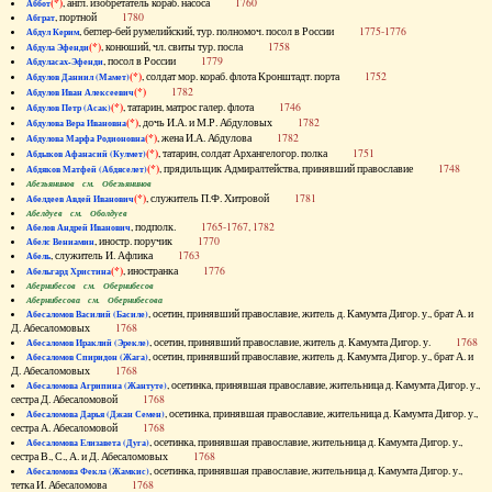
(*)
, англ. изобретатель кораб. насоса
1760
Аббот
, портной
1780
Абграт
, беглер-бей румелийский, тур. полномоч. посол в России
1775-1776
Абдул Керим
(*)
, конюший, чл. свиты тур. посла
1758
Абдула Эфенди
, посол в России
1779
Абдуласах-Эфенди
(*)
, солдат мор. кораб. флота Кронштадт. порта
1752
Абдулов Даниил (Мамет)
(*)
1782
Абдулов Иван Алексеевич
(*)
, татарин, матрос галер. флота
1746
Абдулов Петр (Асак)
(*)
, дочь И.А. и М.Р. Абдуловых
1782
Абдулова Вера Ивановна
(*)
, жена И.А. Абдулова
1782
Абдулова Марфа Родионовна
(*)
, татарин, солдат Архангелогор. полка
1751
Абдыков Афанасий (Кулмет)
(*)
, прядильщик Адмиралтейства, принявший православие
1748
Абдяков Матфей (Абдяселет)
Абезьянинов см. Обезьянинов
(*)
, служитель П.Ф. Хитровой
1781
Абелдеев Авдей Иванович
Абелдуев см. Оболдуев
, подполк.
1765-1767, 1782
Абелов Андрей Иванович
, иностр. поручик
1770
Абелс Вениамин
, служитель И. Афлика
1763
Абель
(*)
, иностранка
1776
Абельгард Христина
Абернибесов см. Обернибесов
Абернибесова см. Обернибесова
, осетин, принявший православие, житель д. Камумта Дигор. у., брат А. и
Абесаломов Василий (Басиле)
Д. Абесаломовых
1768
, осетин, принявший православие, житель д. Камумта Дигор. у.
1768
Абесаломов Ираклий (Эрекле)
, осетин, принявший православие, житель д. Камумта Дигор. у., брат А. и
Абесаломов Спиридон (Жага)
Д. Абесаломовых
1768
, осетинка, принявшая православие, жительница д. Камумта Дигор. у.,
Абесаломова Агрипина (Жантуте)
сестра Д. Абесаломовой
1768
, осетинка, принявшая православие, жительница д. Камумта Дигор. у.,
Абесаломова Дарья (Джан Семен)
сестра А. Абесаломовой
1768
, осетинка, принявшая православие, жительница д. Камумта Дигор. у.,
Абесаломова Елизавета (Дуга)
сестра В., С., А. и Д. Абесаломовых
1768
, осетинка, принявшая православие, жительница д. Камумта Дигор. у.,
Абесаломова Фекла (Жамкис)
тетка И. Абесаломова
1768