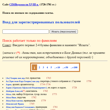
Сайт
СПбВедомости XVIII в.
(1728-1781 гг.)
Поиск по именам по содержанию газеты.
Вход для зарегистрированных пользователей
Поиск работает только по фамилиям
Совет
: Введите первые 2-4 буквы фамилии и нажмите "Искать".
{
записи с
(*)
- даны так, как встречаются в Базе Данных (т.е. не принято
решение об их корректировке, объединении с другой персоной)
}
1
2
3
4
5
..+10
..+50
..+100
, гол. приказчик
1763
[Аа] Хенрик ван дер
, секретарь ученого собрания в г. Гарлеме
1758
Аа [Христиан Карл Хенрик] ван дер
, архиеп. архангелогор.
1734-1736
Аарон
, еп. карел. и ладож.
1728
Аарон [(Еропкин Афанасий Владимирович)]
(*)
, констапель
1782
Абабуров Алексей
, сек.-майор Острогож. гусар. полка
1773
Абаза
, поручик
1782
Абаза Иван
, прапорщик
1779
Абаза Константин
1765
Абаковский Франц
, прапорщик
1781
Абакулов Евдоким Степанович