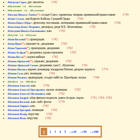
, дат. писатель
1782
Абильгор Серен
Абисаломов см. Абесаломов
Абисаломова см. Абесаломова
(*)
, солдат Смол. гарнизона, татарин, принявший православие
1749
Абкузин Никита (Танба)
, хан Киргиз-Кайсац. Средней Орды
1765
Аблай-Салтан
, артиллер. погонщик, лютеранин, принявший православие
1768
Аблеев Павел (Юрас)
, двоюрод. дядя Н.Е. Аблесимова
1782
Аблесимов Денис Петрович
, кап.
1782
Аблесимов Никита Емельянович
Аблеухов см. Облеухов
(*)
, прапорщик
1782
Аблов Василий
(*)
, сержант гв., дворянин
1782
Аблов Иван
(*)
, прапорщик, дворянин
1782
Аблов Терентий
(*)
, дворянка, вдова сержанта
1782
Аблова Агафья
(*)
, вдова майора
1782
Аблова Васса
(*)
, сержант, дворянин
1782
Аблязов Афанасий
, дворянин, сын С. Аблязова
1781
Аблязов Афанасий Силыч
, корнет, командир эскадрона Пензен. дворян. корпуса
1774
Аблязов Михаил
, ряз. помещик
1781
Аблязов Сила
, прапорщик, солдат лейб-гв. Преображ. полка
1768
Аблязов Филипп
Аболдуев см. Оболдуев
, кап.
1758
Аболешев Алексей
, орлов. помещик
1782
Аболешев Алексей Григорьевич
, кап.
1782
Аболешев Алексей [Яковлевич]
, обер-фискал подполк. ранга Астрах. порта
1751, 1765, 1782
Аболешев Андрей
, кап.-лейт. флота
1779
Аболешев Василий
, кап.
1782
Аболешев Гавриил
, помещик
1782
Аболешев Григорий
, поручик
1782
Аболешев Федор
, поручик
1782
Аболешев Яков
1
2
3
4
5
..+10
..+50
..+100