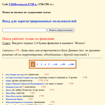
Сайт
СПбВедомости XVIII в.
(1728-1781 гг.)
Поиск по именам по содержанию газеты.
Вход для зарегистрированных пользователей
Поиск работает только по фамилиям
Совет
: Введите первые 2-4 буквы фамилии и нажмите "Искать".
{
записи с
(*)
- даны так, как встречаются в Базе Данных (т.е. не принято
решение об их корректировке, объединении с другой персоной)
}
1
2
3
4
5
..+10
..+50
..+100
, гол. приказчик
1763
[Аа] Хенрик ван дер
, секретарь ученого собрания в г. Гарлеме
1758
Аа [Христиан Карл Хенрик] ван дер
, архиеп. архангелогор.
1734-1736
Аарон
, еп. карел. и ладож.
1728
Аарон [(Еропкин Афанасий Владимирович)]
(*)
, констапель
1782
Абабуров Алексей
, сек.-майор Острогож. гусар. полка
1773
Абаза
, поручик
1782
Абаза Иван
, прапорщик
1779
Абаза Константин
1765
Абаковский Франц
, прапорщик
1781
Абакулов Евдоким Степанович