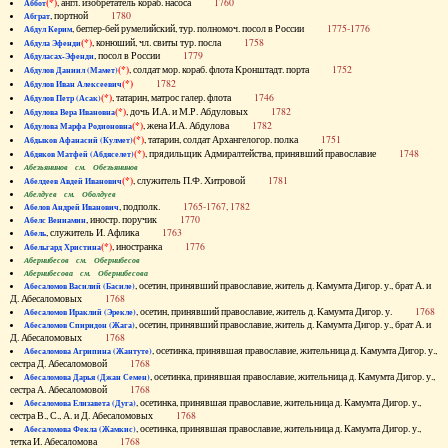
(*)
, англ. изобретатель кораб. насоса
1760
Аббот
, портной
1780
Абграт
, беглер-бей румелийский, тур. полномоч. посол в России
1775-1776
Абдул Керим
(*)
, конюший, чл. свиты тур. посла
1758
Абдула Эфенди
, посол в России
1779
Абдуласах-Эфенди
(*)
, солдат мор. кораб. флота Кронштадт. порта
1752
Абдулов Даниил (Мамет)
(*)
1782
Абдулов Иван Алексеевич
(*)
, татарин, матрос галер. флота
1746
Абдулов Петр (Асак)
(*)
, дочь И.А. и М.Р. Абдуловых
1782
Абдулова Вера Ивановна
(*)
, жена И.А. Абдулова
1782
Абдулова Марфа Родионовна
(*)
, татарин, солдат Архангелогор. полка
1751
Абдыков Афанасий (Кулмет)
(*)
, прядильщик Адмиралтейства, принявший православие
1748
Абдяков Матфей (Абдяселет)
Абезьянинов см. Обезьянинов
(*)
, служитель П.Ф. Хитровой
1781
Абелдеев Авдей Иванович
Абелдуев см. Оболдуев
, подполк.
1765-1767, 1782
Абелов Андрей Иванович
, иностр. поручик
1770
Абелс Вениамин
, служитель И. Афлика
1763
Абель
(*)
, иностранка
1776
Абельгард Христина
Абернибесов см. Обернибесов
Абернибесова см. Обернибесова
, осетин, принявший православие, житель д. Камумта Дигор. у., брат А. и
Абесаломов Василий (Басиле)
Д. Абесаломовых
1768
, осетин, принявший православие, житель д. Камумта Дигор. у.
1768
Абесаломов Ираклий (Эрекле)
, осетин, принявший православие, житель д. Камумта Дигор. у., брат А. и
Абесаломов Спиридон (Жага)
Д. Абесаломовых
1768
, осетинка, принявшая православие, жительница д. Камумта Дигор. у.,
Абесаломова Агрипина (Жантуте)
сестра Д. Абесаломовой
1768
, осетинка, принявшая православие, жительница д. Камумта Дигор. у.,
Абесаломова Дарья (Джан Семен)
сестра А. Абесаломовой
1768
, осетинка, принявшая православие, жительница д. Камумта Дигор. у.,
Абесаломова Елизавета (Дуга)
сестра В., С., А. и Д. Абесаломовых
1768
, осетинка, принявшая православие, жительница д. Камумта Дигор. у.,
Абесаломова Фекла (Жамкис)
тетка И. Абесаломова
1768