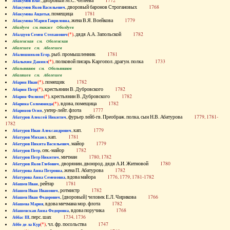
, дворовый М.С. Челеева
1772
Абакумов Влас
, дворовый баронов Строгановых
1768
Абакумов Яков Васильевич
, помещица
1781
Абакумова Авдотья
, жена В.Я. Воейкова
1779
Абакумова Мария Гавриловна
Абалдуев см. также Оболдуев
(*)
, дядя А.А. Запольской
1782
Абалдуев Семен Степанович
Абаленская см. Оболенская
Абалешев см. Аболешев
, рыб. промышленник
1781
Абалишников Егор
(*)
, полковой писарь Каргопол. драгун. полка
1733
Абалыхин Даниил
Абальянинов см. Обольянинов
Абаляшев см. Аболешев
(*)
, помещик
1782
Абарин Иван
(*)
, крестьянин В. Дубровского
1782
Абарин Петр
(*)
, крестьянин В. Дубровского
1782
Абарин Филипп
(*)
, вдова, помещица
1782
Абарина Соломонида
, унтер-лейт. флота
1777
Абаринов Осип
, фурьер лейб-гв. Преображ. полка, сын Н.В. Абатурова
1779, 1781-
Абатуров Алексей Никитич
1782
, кап.
1779
Абатуров Иван Александрович
, кап.
1781
Абатуров Михаил
, майор
1779
Абатуров Никита Васильевич
, сек.-майор
1782
Абатуров Петр
, мичман
1780, 1782
Абатуров Петр Никитич
, дворянин, двоюрод. дядя А.И. Житновой
1780
Абатуров Яков Глебович
, жена П. Абатурова
1782
Абатурова Анна Петровна
, вдова майора
1776, 1779, 1781-1782
Абатурова Анна Семеновна
, рейтар
1781
Абашев Иван
, ротмистр
1782
Абашев Иван Иванович
, [дворовый] человек Е.Л. Чирикова
1766
Абашев Иван Федорович
, вдова мичмана мор. флота
1782
Абашева Мария
, вдова поручика
1768
Абашевская Анна Федоровна
, перс. шах
1734, 1736
Аббас III
(*)
, чл. фр. посольства
1747
Аббе де ла Кур