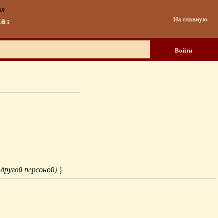
ия
На главную
ка:
Войти
 другой персоной)
}