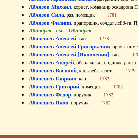
Аблязов Михаил
, корнет, командир эскадрон
Аблязов Сила
, ряз. помещик
1781
Аблязов Филипп
, прапорщик, солдат лейб-г
Аболдуев см. Оболдуев
Аболешев Алексей
, кап.
1758
Аболешев Алексей Григорьевич
, орлов. 
Аболешев Алексей [Яковлевич]
, кап.
17
Аболешев Андрей
, обер-фискал подполк. ра
Аболешев Василий
, кап.-лейт. флота
1779
Аболешев Гавриил
, кап.
1782
Аболешев Григорий
, помещик
1782
Аболешев Федор
, поручик
1782
Аболешев Яков
, поручик
1782