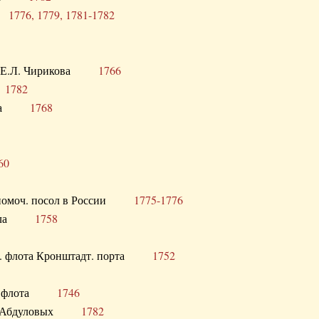
ра
1776, 1779, 1781-1782
век Е.Л. Чирикова
1766
а
1782
учика
1768
60
полномоч. посол в России
1775-1776
 посла
1758
раб. флота Кронштадт. порта
1752
лер. флота
1746
М.Р. Абдуловых
1782