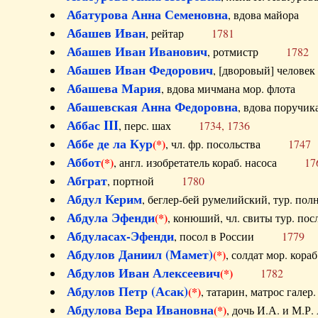
Абатурова Анна Семеновна
, вдова майо
Абашев Иван
, рейтар
1781
Абашев Иван Иванович
, ротмистр
1782
Абашев Иван Федорович
, [дворовый] чело
Абашева Мария
, вдова мичмана мор. флот
Абашевская Анна Федоровна
, вдова пор
Аббас III
, перс. шах
1734, 1736
Аббе де ла Кур
(*)
, чл. фр. посольства
1747
Аббот
(*)
, англ. изобретатель кораб. насоса
17
Абграт
, портной
1780
Абдул Керим
, беглер-бей румелийский, тур. 
Абдула Эфенди
(*)
, конюший, чл. свиты тур.
Абдуласах-Эфенди
, посол в России
1779
Абдулов Даниил (Мамет)
(*)
, солдат мор. ко
Абдулов Иван Алексеевич
(*)
1782
Абдулов Петр (Асак)
(*)
, татарин, матрос га
Абдулова Вера Ивановна
(*)
, дочь И.А. и 