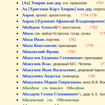
[Аа] Хенрик ван дер
, гол. приказчик
1763
Аа [Христиан Карл Хенрик] ван дер
, секре
Аарон
, архиеп. архангелогор.
1734-1736
Аарон [(Еропкин Афанасий Владимирович)
Абабуров Алексей
(*)
, констапель
1782
Абаза
, сек.-майор Острогож. гусар. полка
17
Абаза Иван
, поручик
1782
Абаза Константин
, прапорщик
1779
Абаковский Франц
1765
Абакулов Евдоким Степанович
, прапор
Абакумов Влас
, дворовый М.С. Челеева
17
Абакумов Яков Васильевич
, дворовый ба
Абакумова Авдотья
, помещица
1781
Абакумова Мария Гавриловна
, жена В.Я.
Абалдуев см. также Оболдуев
Абалдуев Семен Степанович
(*)
, дядя А.А.
Абаленская см. Оболенская