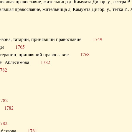
ринявшая православие, жительница д. Камумта Дигор. у., сестр
инявшая православие, жительница д. Камумта Дигор. у., тетк
арнизона, татарин, принявший православие
1749
й Орды
1765
 лютеранин, принявший православие
1768
я Н.Е. Аблесимова
1782
782
1782
та
1782
1782
С. Аблязова
1781