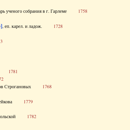
тарь ученого собрания в г. Гарлеме
1758
]
, еп. карел. и ладож.
1728
73
щик
1781
72
ронов Строгановых
1768
 Воейкова
1779
 Запольской
1782