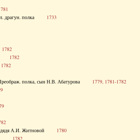
1781
опол. драгун. полка
1733
о
1782
кого
1782
а
1782
в. Преображ. полка, сын Н.В. Абатурова
1779, 1781-1782
79
79
782
од. дядя А.И. Житновой
1780
урова
1782