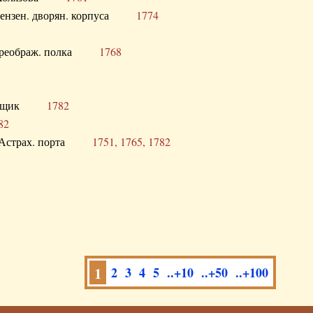
а Пензен. дворян. корпуса
1774
в. Преображ. полка
1768
помещик
1782
82
нга Астрах. порта
1751, 1765, 1782
1
2
3
4
5
..+10
..+50
..+100