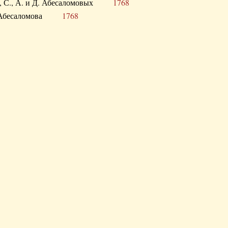
а В., С., А. и Д. Абесаломовых
1768
а И. Абесаломова
1768