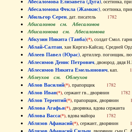
Абесаломова Елизавета (Дуга)
, осетинка, п
Абесаломова Фекла (Жамкис)
, осетинка, пр
Абильгор Серен
, дат. писатель
1782
Абисаломов см. Абесаломов
Абисаломова см. Абесаломова
Абкузин Никита (Танба)
(*)
, солдат Смол. г
Аблай-Салтан
, хан Киргиз-Кайсац. Средне
Аблеев Павел (Юрас)
, артиллер. погонщик,
Аблесимов Денис Петрович
, двоюрод. дяд
Аблесимов Никита Емельянович
, кап.
1
Аблеухов см. Облеухов
Аблов Василий
(*)
, прапорщик
1782
Аблов Иван
(*)
, сержант гв., дворянин
1782
Аблов Терентий
(*)
, прапорщик, дворянин
Аблова Агафья
(*)
, дворянка, вдова сержан
Аблова Васса
(*)
, вдова майора
1782
Аблязов Афанасий
(*)
, сержант, дворянин
Аблязов Афанасий Силыч
, дворянин, сын 