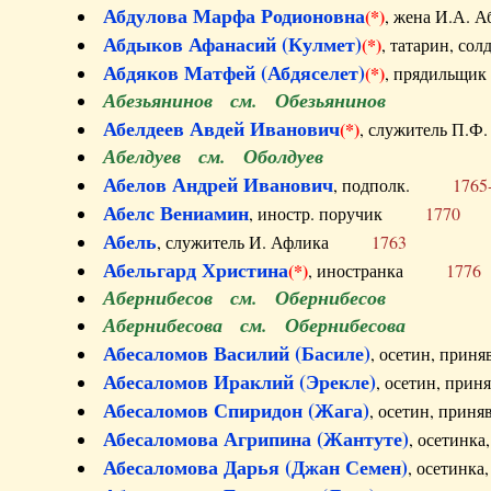
Абдулова Марфа Родионовна
(*)
, жена И.А
Абдыков Афанасий (Кулмет)
(*)
, татарин, с
Абдяков Матфей (Абдяселет)
(*)
, прядильщи
Абезьянинов см. Обезьянинов
Абелдеев Авдей Иванович
(*)
, служитель П
Абелдуев см. Оболдуев
Абелов Андрей Иванович
, подполк.
1765
Абелс Вениамин
, иностр. поручик
1770
Абель
, служитель И. Афлика
1763
Абельгард Христина
(*)
, иностранка
1776
Абернибесов см. Обернибесов
Абернибесова см. Обернибесова
Абесаломов Василий (Басиле)
, осетин, прин
Абесаломов Ираклий (Эрекле)
, осетин, при
Абесаломов Спиридон (Жага)
, осетин, прин
Абесаломова Агрипина (Жантуте)
, осетинк
Абесаломова Дарья (Джан Семен)
, осетинк