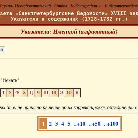
Н
И
О
Б
Б
аучно-
сследовательский
тдел
иблиографии
иблиотековеден
и
азета «Санктпетербургские Ведомости» XVIII ве
Указатели к содержанию (1728-1782 гг.)
Указатели: Именной (алфавитный)
"Искать".
Т
У
Ф
Х
Ц
Ч
Ш
Щ
Э
Ю
Я
ых (т.е. не принято решение об их корректировке, объединении с
1
2
3
4
5
..+10
..+50
..+100