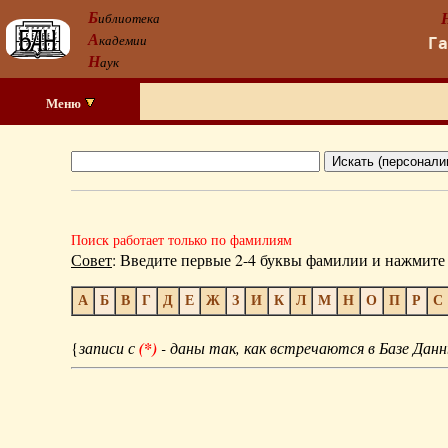
Б
иблиотека
А
кадемии
Г
Н
аук
Меню
Поиск работает только по фамилиям
Совет
: Введите первые 2-4 буквы фамилии и нажмите 
А
Б
В
Г
Д
Е
Ж
З
И
К
Л
М
Н
О
П
Р
С
{
записи с
(*)
- даны так, как встречаются в Базе Данн