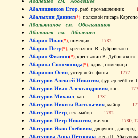
Абалешев см. Аболешев
Абалишников Егор
, рыб. промышленник
Абалыхин Даниил
(*)
, полковой писарь Карг
Абальянинов см. Обольянинов
Абаляшев см. Аболешев
Абарин Иван
(*)
, помещик
1782
Абарин Петр
(*)
, крестьянин В. Дубровског
Абарин Филипп
(*)
, крестьянин В. Дубровс
Абарина Соломонида
(*)
, вдова, помещиц
Абаринов Осип
, унтер-лейт. флота
1777
Абатуров Алексей Никитич
, фурьер лейб-г
Абатуров Иван Александрович
, кап.
17
Абатуров Михаил
, кап.
1781
Абатуров Никита Васильевич
, майор
17
Абатуров Петр
, сек.-майор
1782
Абатуров Петр Никитич
, мичман
1780, 1
Абатуров Яков Глебович
, дворянин, двоюр
Абатурова Анна Петровна
, жена П. Абат