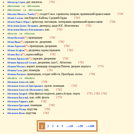
, дат. писатель
1782
Абильгор Серен
Абисаломов см. Абесаломов
Абисаломова см. Абесаломова
(*)
, солдат Смол. гарнизона, татарин, принявший православие
1749
Абкузин Никита (Танба)
, хан Киргиз-Кайсац. Средней Орды
1765
Аблай-Салтан
, артиллер. погонщик, лютеранин, принявший православие
1768
Аблеев Павел (Юрас)
, двоюрод. дядя Н.Е. Аблесимова
1782
Аблесимов Денис Петрович
, кап.
1782
Аблесимов Никита Емельянович
Аблеухов см. Облеухов
(*)
, прапорщик
1782
Аблов Василий
(*)
, сержант гв., дворянин
1782
Аблов Иван
(*)
, прапорщик, дворянин
1782
Аблов Терентий
(*)
, дворянка, вдова сержанта
1782
Аблова Агафья
(*)
, вдова майора
1782
Аблова Васса
(*)
, сержант, дворянин
1782
Аблязов Афанасий
, дворянин, сын С. Аблязова
1781
Аблязов Афанасий Силыч
, корнет, командир эскадрона Пензен. дворян. корпуса
1774
Аблязов Михаил
, ряз. помещик
1781
Аблязов Сила
, прапорщик, солдат лейб-гв. Преображ. полка
1768
Аблязов Филипп
Аболдуев см. Оболдуев
, кап.
1758
Аболешев Алексей
, орлов. помещик
1782
Аболешев Алексей Григорьевич
, кап.
1782
Аболешев Алексей [Яковлевич]
, обер-фискал подполк. ранга Астрах. порта
1751, 1765, 1782
Аболешев Андрей
, кап.-лейт. флота
1779
Аболешев Василий
, кап.
1782
Аболешев Гавриил
, помещик
1782
Аболешев Григорий
, поручик
1782
Аболешев Федор
, поручик
1782
Аболешев Яков
1
2
3
4
5
..+10
..+50
..+100