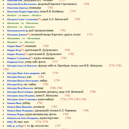
, дворовый М.С. Челеева
1772
Абакумов Влас
, дворовый баронов Строгановых
1768
Абакумов Яков Васильевич
, помещица
1781
Абакумова Авдотья
, жена В.Я. Воейкова
1779
Абакумова Мария Гавриловна
Абалдуев см. также Оболдуев
(*)
, дядя А.А. Запольской
1782
Абалдуев Семен Степанович
Абаленская см. Оболенская
Абалешев см. Аболешев
, рыб. промышленник
1781
Абалишников Егор
(*)
, полковой писарь Каргопол. драгун. полка
1733
Абалыхин Даниил
Абальянинов см. Обольянинов
Абаляшев см. Аболешев
(*)
, помещик
1782
Абарин Иван
(*)
, крестьянин В. Дубровского
1782
Абарин Петр
(*)
, крестьянин В. Дубровского
1782
Абарин Филипп
(*)
, вдова, помещица
1782
Абарина Соломонида
, унтер-лейт. флота
1777
Абаринов Осип
, фурьер лейб-гв. Преображ. полка, сын Н.В. Абатурова
1779, 1781-
Абатуров Алексей Никитич
1782
, кап.
1779
Абатуров Иван Александрович
, кап.
1781
Абатуров Михаил
, майор
1779
Абатуров Никита Васильевич
, сек.-майор
1782
Абатуров Петр
, мичман
1780, 1782
Абатуров Петр Никитич
, дворянин, двоюрод. дядя А.И. Житновой
1780
Абатуров Яков Глебович
, жена П. Абатурова
1782
Абатурова Анна Петровна
, вдова майора
1776, 1779, 1781-1782
Абатурова Анна Семеновна
, рейтар
1781
Абашев Иван
, ротмистр
1782
Абашев Иван Иванович
, [дворовый] человек Е.Л. Чирикова
1766
Абашев Иван Федорович
, вдова мичмана мор. флота
1782
Абашева Мария
, вдова поручика
1768
Абашевская Анна Федоровна
, перс. шах
1734, 1736
Аббас III
(*)
, чл. фр. посольства
1747
Аббе де ла Кур