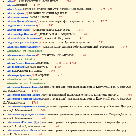
(*)
, англ. изобретатель кораб. насоса
1760
Аббот
, портной
1780
Абграт
, беглер-бей румелийский, тур. полномоч. посол в России
1775-1776
Абдул Керим
(*)
, конюший, чл. свиты тур. посла
1758
Абдула Эфенди
, посол в России
1779
Абдуласах-Эфенди
(*)
, солдат мор. кораб. флота Кронштадт. порта
1752
Абдулов Даниил (Мамет)
(*)
1782
Абдулов Иван Алексеевич
(*)
, татарин, матрос галер. флота
1746
Абдулов Петр (Асак)
(*)
, дочь И.А. и М.Р. Абдуловых
1782
Абдулова Вера Ивановна
(*)
, жена И.А. Абдулова
1782
Абдулова Марфа Родионовна
(*)
, татарин, солдат Архангелогор. полка
1751
Абдыков Афанасий (Кулмет)
(*)
, прядильщик Адмиралтейства, принявший православие
1748
Абдяков Матфей (Абдяселет)
Абезьянинов см. Обезьянинов
(*)
, служитель П.Ф. Хитровой
1781
Абелдеев Авдей Иванович
Абелдуев см. Оболдуев
, подполк.
1765-1767, 1782
Абелов Андрей Иванович
, иностр. поручик
1770
Абелс Вениамин
, служитель И. Афлика
1763
Абель
(*)
, иностранка
1776
Абельгард Христина
Абернибесов см. Обернибесов
Абернибесова см. Обернибесова
, осетин, принявший православие, житель д. Камумта Дигор. у., брат А. и
Абесаломов Василий (Басиле)
Д. Абесаломовых
1768
, осетин, принявший православие, житель д. Камумта Дигор. у.
1768
Абесаломов Ираклий (Эрекле)
, осетин, принявший православие, житель д. Камумта Дигор. у., брат А. и
Абесаломов Спиридон (Жага)
Д. Абесаломовых
1768
, осетинка, принявшая православие, жительница д. Камумта Дигор. у.,
Абесаломова Агрипина (Жантуте)
сестра Д. Абесаломовой
1768
, осетинка, принявшая православие, жительница д. Камумта Дигор. у.,
Абесаломова Дарья (Джан Семен)
сестра А. Абесаломовой
1768
, осетинка, принявшая православие, жительница д. Камумта Дигор. у.,
Абесаломова Елизавета (Дуга)
сестра В., С., А. и Д. Абесаломовых
1768
, осетинка, принявшая православие, жительница д. Камумта Дигор. у.,
Абесаломова Фекла (Жамкис)
тетка И. Абесаломова
1768