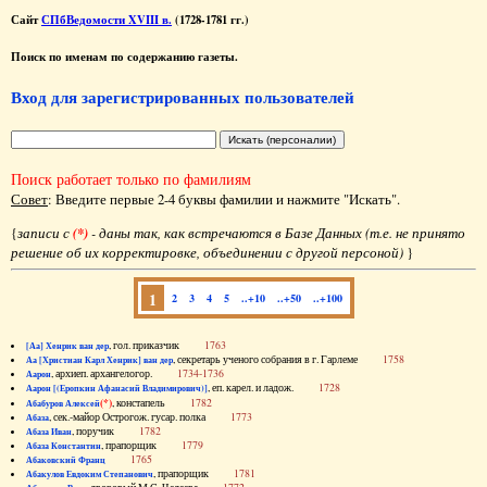
Сайт
СПбВедомости XVIII в.
(1728-1781 гг.)
Поиск по именам по содержанию газеты.
Вход для зарегистрированных пользователей
Поиск работает только по фамилиям
Совет
: Введите первые 2-4 буквы фамилии и нажмите "Искать".
{
записи с
(*)
- даны так, как встречаются в Базе Данных (т.е. не принято
решение об их корректировке, объединении с другой персоной)
}
1
2
3
4
5
..+10
..+50
..+100
, гол. приказчик
1763
[Аа] Хенрик ван дер
, секретарь ученого собрания в г. Гарлеме
1758
Аа [Христиан Карл Хенрик] ван дер
, архиеп. архангелогор.
1734-1736
Аарон
, еп. карел. и ладож.
1728
Аарон [(Еропкин Афанасий Владимирович)]
(*)
, констапель
1782
Абабуров Алексей
, сек.-майор Острогож. гусар. полка
1773
Абаза
, поручик
1782
Абаза Иван
, прапорщик
1779
Абаза Константин
1765
Абаковский Франц
, прапорщик
1781
Абакулов Евдоким Степанович