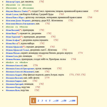
, дат. писатель
1782
Абильгор Серен
Абисаломов см. Абесаломов
Абисаломова см. Абесаломова
(*)
, солдат Смол. гарнизона, татарин, принявший православие
1749
Абкузин Никита (Танба)
, хан Киргиз-Кайсац. Средней Орды
1765
Аблай-Салтан
, артиллер. погонщик, лютеранин, принявший православие
1768
Аблеев Павел (Юрас)
, двоюрод. дядя Н.Е. Аблесимова
1782
Аблесимов Денис Петрович
, кап.
1782
Аблесимов Никита Емельянович
Аблеухов см. Облеухов
(*)
, прапорщик
1782
Аблов Василий
(*)
, сержант гв., дворянин
1782
Аблов Иван
(*)
, прапорщик, дворянин
1782
Аблов Терентий
(*)
, дворянка, вдова сержанта
1782
Аблова Агафья
(*)
, вдова майора
1782
Аблова Васса
(*)
, сержант, дворянин
1782
Аблязов Афанасий
, дворянин, сын С. Аблязова
1781
Аблязов Афанасий Силыч
, корнет, командир эскадрона Пензен. дворян. корпуса
1774
Аблязов Михаил
, ряз. помещик
1781
Аблязов Сила
, прапорщик, солдат лейб-гв. Преображ. полка
1768
Аблязов Филипп
Аболдуев см. Оболдуев
, кап.
1758
Аболешев Алексей
, орлов. помещик
1782
Аболешев Алексей Григорьевич
, кап.
1782
Аболешев Алексей [Яковлевич]
, обер-фискал подполк. ранга Астрах. порта
1751, 1765, 1782
Аболешев Андрей
, кап.-лейт. флота
1779
Аболешев Василий
, кап.
1782
Аболешев Гавриил
, помещик
1782
Аболешев Григорий
, поручик
1782
Аболешев Федор
, поручик
1782
Аболешев Яков
1
2
3
4
5
..+10
..+50
..+100