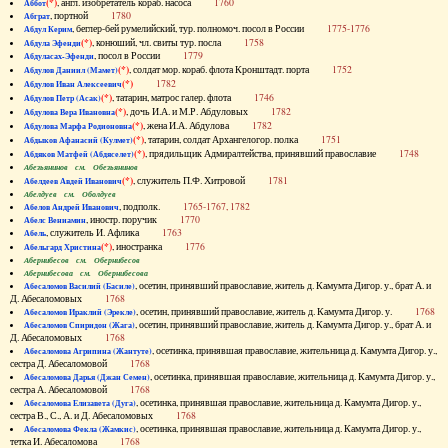
(*)
, англ. изобретатель кораб. насоса
1760
Аббот
, портной
1780
Абграт
, беглер-бей румелийский, тур. полномоч. посол в России
1775-1776
Абдул Керим
(*)
, конюший, чл. свиты тур. посла
1758
Абдула Эфенди
, посол в России
1779
Абдуласах-Эфенди
(*)
, солдат мор. кораб. флота Кронштадт. порта
1752
Абдулов Даниил (Мамет)
(*)
1782
Абдулов Иван Алексеевич
(*)
, татарин, матрос галер. флота
1746
Абдулов Петр (Асак)
(*)
, дочь И.А. и М.Р. Абдуловых
1782
Абдулова Вера Ивановна
(*)
, жена И.А. Абдулова
1782
Абдулова Марфа Родионовна
(*)
, татарин, солдат Архангелогор. полка
1751
Абдыков Афанасий (Кулмет)
(*)
, прядильщик Адмиралтейства, принявший православие
1748
Абдяков Матфей (Абдяселет)
Абезьянинов см. Обезьянинов
(*)
, служитель П.Ф. Хитровой
1781
Абелдеев Авдей Иванович
Абелдуев см. Оболдуев
, подполк.
1765-1767, 1782
Абелов Андрей Иванович
, иностр. поручик
1770
Абелс Вениамин
, служитель И. Афлика
1763
Абель
(*)
, иностранка
1776
Абельгард Христина
Абернибесов см. Обернибесов
Абернибесова см. Обернибесова
, осетин, принявший православие, житель д. Камумта Дигор. у., брат А. и
Абесаломов Василий (Басиле)
Д. Абесаломовых
1768
, осетин, принявший православие, житель д. Камумта Дигор. у.
1768
Абесаломов Ираклий (Эрекле)
, осетин, принявший православие, житель д. Камумта Дигор. у., брат А. и
Абесаломов Спиридон (Жага)
Д. Абесаломовых
1768
, осетинка, принявшая православие, жительница д. Камумта Дигор. у.,
Абесаломова Агрипина (Жантуте)
сестра Д. Абесаломовой
1768
, осетинка, принявшая православие, жительница д. Камумта Дигор. у.,
Абесаломова Дарья (Джан Семен)
сестра А. Абесаломовой
1768
, осетинка, принявшая православие, жительница д. Камумта Дигор. у.,
Абесаломова Елизавета (Дуга)
сестра В., С., А. и Д. Абесаломовых
1768
, осетинка, принявшая православие, жительница д. Камумта Дигор. у.,
Абесаломова Фекла (Жамкис)
тетка И. Абесаломова
1768