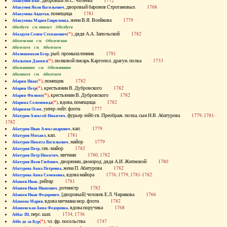
, дворовый М.С. Челеева
1772
Абакумов Влас
, дворовый баронов Строгановых
1768
Абакумов Яков Васильевич
, помещица
1781
Абакумова Авдотья
, жена В.Я. Воейкова
1779
Абакумова Мария Гавриловна
Абалдуев см. также Оболдуев
(*)
, дядя А.А. Запольской
1782
Абалдуев Семен Степанович
Абаленская см. Оболенская
Абалешев см. Аболешев
, рыб. промышленник
1781
Абалишников Егор
(*)
, полковой писарь Каргопол. драгун. полка
1733
Абалыхин Даниил
Абальянинов см. Обольянинов
Абаляшев см. Аболешев
(*)
, помещик
1782
Абарин Иван
(*)
, крестьянин В. Дубровского
1782
Абарин Петр
(*)
, крестьянин В. Дубровского
1782
Абарин Филипп
(*)
, вдова, помещица
1782
Абарина Соломонида
, унтер-лейт. флота
1777
Абаринов Осип
, фурьер лейб-гв. Преображ. полка, сын Н.В. Абатурова
1779, 1781-
Абатуров Алексей Никитич
1782
, кап.
1779
Абатуров Иван Александрович
, кап.
1781
Абатуров Михаил
, майор
1779
Абатуров Никита Васильевич
, сек.-майор
1782
Абатуров Петр
, мичман
1780, 1782
Абатуров Петр Никитич
, дворянин, двоюрод. дядя А.И. Житновой
1780
Абатуров Яков Глебович
, жена П. Абатурова
1782
Абатурова Анна Петровна
, вдова майора
1776, 1779, 1781-1782
Абатурова Анна Семеновна
, рейтар
1781
Абашев Иван
, ротмистр
1782
Абашев Иван Иванович
, [дворовый] человек Е.Л. Чирикова
1766
Абашев Иван Федорович
, вдова мичмана мор. флота
1782
Абашева Мария
, вдова поручика
1768
Абашевская Анна Федоровна
, перс. шах
1734, 1736
Аббас III
(*)
, чл. фр. посольства
1747
Аббе де ла Кур