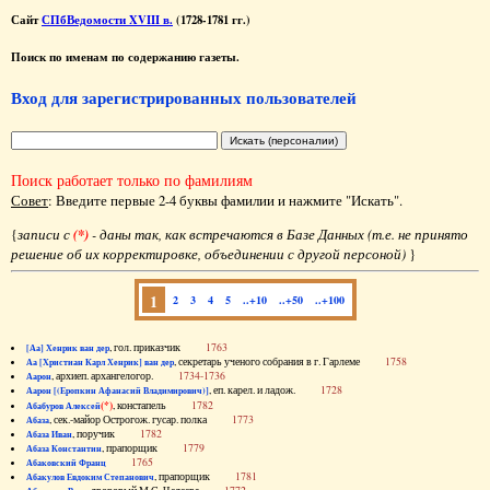
Сайт
СПбВедомости XVIII в.
(1728-1781 гг.)
Поиск по именам по содержанию газеты.
Вход для зарегистрированных пользователей
Поиск работает только по фамилиям
Совет
: Введите первые 2-4 буквы фамилии и нажмите "Искать".
{
записи с
(*)
- даны так, как встречаются в Базе Данных (т.е. не принято
решение об их корректировке, объединении с другой персоной)
}
1
2
3
4
5
..+10
..+50
..+100
, гол. приказчик
1763
[Аа] Хенрик ван дер
, секретарь ученого собрания в г. Гарлеме
1758
Аа [Христиан Карл Хенрик] ван дер
, архиеп. архангелогор.
1734-1736
Аарон
, еп. карел. и ладож.
1728
Аарон [(Еропкин Афанасий Владимирович)]
(*)
, констапель
1782
Абабуров Алексей
, сек.-майор Острогож. гусар. полка
1773
Абаза
, поручик
1782
Абаза Иван
, прапорщик
1779
Абаза Константин
1765
Абаковский Франц
, прапорщик
1781
Абакулов Евдоким Степанович