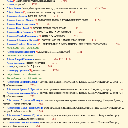
(*)
, англ. изобретатель кораб. насоса
1760
Аббот
, портной
1780
Абграт
, беглер-бей румелийский, тур. полномоч. посол в России
1775-1776
Абдул Керим
(*)
, конюший, чл. свиты тур. посла
1758
Абдула Эфенди
, посол в России
1779
Абдуласах-Эфенди
(*)
, солдат мор. кораб. флота Кронштадт. порта
1752
Абдулов Даниил (Мамет)
(*)
1782
Абдулов Иван Алексеевич
(*)
, татарин, матрос галер. флота
1746
Абдулов Петр (Асак)
(*)
, дочь И.А. и М.Р. Абдуловых
1782
Абдулова Вера Ивановна
(*)
, жена И.А. Абдулова
1782
Абдулова Марфа Родионовна
(*)
, татарин, солдат Архангелогор. полка
1751
Абдыков Афанасий (Кулмет)
(*)
, прядильщик Адмиралтейства, принявший православие
1748
Абдяков Матфей (Абдяселет)
Абезьянинов см. Обезьянинов
(*)
, служитель П.Ф. Хитровой
1781
Абелдеев Авдей Иванович
Абелдуев см. Оболдуев
, подполк.
1765-1767, 1782
Абелов Андрей Иванович
, иностр. поручик
1770
Абелс Вениамин
, служитель И. Афлика
1763
Абель
(*)
, иностранка
1776
Абельгард Христина
Абернибесов см. Обернибесов
Абернибесова см. Обернибесова
, осетин, принявший православие, житель д. Камумта Дигор. у., брат А. и
Абесаломов Василий (Басиле)
Д. Абесаломовых
1768
, осетин, принявший православие, житель д. Камумта Дигор. у.
1768
Абесаломов Ираклий (Эрекле)
, осетин, принявший православие, житель д. Камумта Дигор. у., брат А. и
Абесаломов Спиридон (Жага)
Д. Абесаломовых
1768
, осетинка, принявшая православие, жительница д. Камумта Дигор. у.,
Абесаломова Агрипина (Жантуте)
сестра Д. Абесаломовой
1768
, осетинка, принявшая православие, жительница д. Камумта Дигор. у.,
Абесаломова Дарья (Джан Семен)
сестра А. Абесаломовой
1768
, осетинка, принявшая православие, жительница д. Камумта Дигор. у.,
Абесаломова Елизавета (Дуга)
сестра В., С., А. и Д. Абесаломовых
1768
, осетинка, принявшая православие, жительница д. Камумта Дигор. у.,
Абесаломова Фекла (Жамкис)
тетка И. Абесаломова
1768