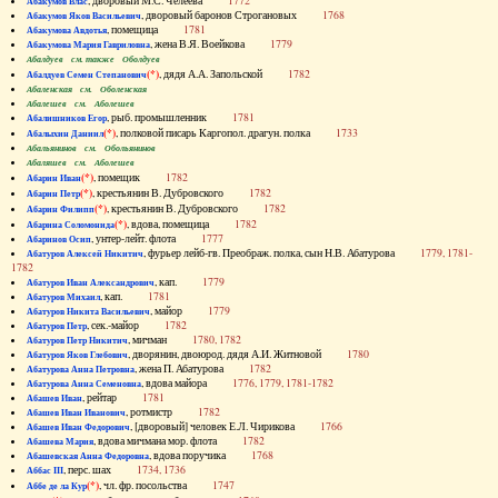
, дворовый М.С. Челеева
1772
Абакумов Влас
, дворовый баронов Строгановых
1768
Абакумов Яков Васильевич
, помещица
1781
Абакумова Авдотья
, жена В.Я. Воейкова
1779
Абакумова Мария Гавриловна
Абалдуев см. также Оболдуев
(*)
, дядя А.А. Запольской
1782
Абалдуев Семен Степанович
Абаленская см. Оболенская
Абалешев см. Аболешев
, рыб. промышленник
1781
Абалишников Егор
(*)
, полковой писарь Каргопол. драгун. полка
1733
Абалыхин Даниил
Абальянинов см. Обольянинов
Абаляшев см. Аболешев
(*)
, помещик
1782
Абарин Иван
(*)
, крестьянин В. Дубровского
1782
Абарин Петр
(*)
, крестьянин В. Дубровского
1782
Абарин Филипп
(*)
, вдова, помещица
1782
Абарина Соломонида
, унтер-лейт. флота
1777
Абаринов Осип
, фурьер лейб-гв. Преображ. полка, сын Н.В. Абатурова
1779, 1781-
Абатуров Алексей Никитич
1782
, кап.
1779
Абатуров Иван Александрович
, кап.
1781
Абатуров Михаил
, майор
1779
Абатуров Никита Васильевич
, сек.-майор
1782
Абатуров Петр
, мичман
1780, 1782
Абатуров Петр Никитич
, дворянин, двоюрод. дядя А.И. Житновой
1780
Абатуров Яков Глебович
, жена П. Абатурова
1782
Абатурова Анна Петровна
, вдова майора
1776, 1779, 1781-1782
Абатурова Анна Семеновна
, рейтар
1781
Абашев Иван
, ротмистр
1782
Абашев Иван Иванович
, [дворовый] человек Е.Л. Чирикова
1766
Абашев Иван Федорович
, вдова мичмана мор. флота
1782
Абашева Мария
, вдова поручика
1768
Абашевская Анна Федоровна
, перс. шах
1734, 1736
Аббас III
(*)
, чл. фр. посольства
1747
Аббе де ла Кур