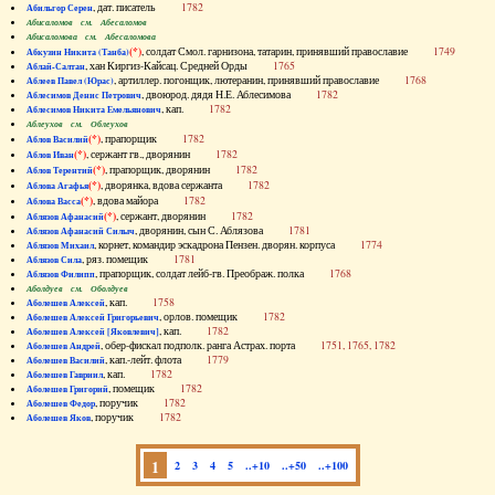
, дат. писатель
1782
Абильгор Серен
Абисаломов см. Абесаломов
Абисаломова см. Абесаломова
(*)
, солдат Смол. гарнизона, татарин, принявший православие
1749
Абкузин Никита (Танба)
, хан Киргиз-Кайсац. Средней Орды
1765
Аблай-Салтан
, артиллер. погонщик, лютеранин, принявший православие
1768
Аблеев Павел (Юрас)
, двоюрод. дядя Н.Е. Аблесимова
1782
Аблесимов Денис Петрович
, кап.
1782
Аблесимов Никита Емельянович
Аблеухов см. Облеухов
(*)
, прапорщик
1782
Аблов Василий
(*)
, сержант гв., дворянин
1782
Аблов Иван
(*)
, прапорщик, дворянин
1782
Аблов Терентий
(*)
, дворянка, вдова сержанта
1782
Аблова Агафья
(*)
, вдова майора
1782
Аблова Васса
(*)
, сержант, дворянин
1782
Аблязов Афанасий
, дворянин, сын С. Аблязова
1781
Аблязов Афанасий Силыч
, корнет, командир эскадрона Пензен. дворян. корпуса
1774
Аблязов Михаил
, ряз. помещик
1781
Аблязов Сила
, прапорщик, солдат лейб-гв. Преображ. полка
1768
Аблязов Филипп
Аболдуев см. Оболдуев
, кап.
1758
Аболешев Алексей
, орлов. помещик
1782
Аболешев Алексей Григорьевич
, кап.
1782
Аболешев Алексей [Яковлевич]
, обер-фискал подполк. ранга Астрах. порта
1751, 1765, 1782
Аболешев Андрей
, кап.-лейт. флота
1779
Аболешев Василий
, кап.
1782
Аболешев Гавриил
, помещик
1782
Аболешев Григорий
, поручик
1782
Аболешев Федор
, поручик
1782
Аболешев Яков
1
2
3
4
5
..+10
..+50
..+100