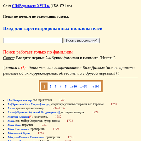
Сайт
СПбВедомости XVIII в.
(1728-1781 гг.)
Поиск по именам по содержанию газеты.
Вход для зарегистрированных пользователей
Поиск работает только по фамилиям
Совет
: Введите первые 2-4 буквы фамилии и нажмите "Искать".
{
записи с
(*)
- даны так, как встречаются в Базе Данных (т.е. не принято
решение об их корректировке, объединении с другой персоной)
}
1
2
3
4
5
..+10
..+50
..+100
, гол. приказчик
1763
[Аа] Хенрик ван дер
, секретарь ученого собрания в г. Гарлеме
1758
Аа [Христиан Карл Хенрик] ван дер
, архиеп. архангелогор.
1734-1736
Аарон
, еп. карел. и ладож.
1728
Аарон [(Еропкин Афанасий Владимирович)]
(*)
, констапель
1782
Абабуров Алексей
, сек.-майор Острогож. гусар. полка
1773
Абаза
, поручик
1782
Абаза Иван
, прапорщик
1779
Абаза Константин
1765
Абаковский Франц
, прапорщик
1781
Абакулов Евдоким Степанович