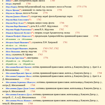
(*)
, англ. изобретатель кораб. насоса
1760
Аббот
, портной
1780
Абграт
, беглер-бей румелийский, тур. полномоч. посол в России
1775-1776
Абдул Керим
(*)
, конюший, чл. свиты тур. посла
1758
Абдула Эфенди
, посол в России
1779
Абдуласах-Эфенди
(*)
, солдат мор. кораб. флота Кронштадт. порта
1752
Абдулов Даниил (Мамет)
(*)
1782
Абдулов Иван Алексеевич
(*)
, татарин, матрос галер. флота
1746
Абдулов Петр (Асак)
(*)
, дочь И.А. и М.Р. Абдуловых
1782
Абдулова Вера Ивановна
(*)
, жена И.А. Абдулова
1782
Абдулова Марфа Родионовна
(*)
, татарин, солдат Архангелогор. полка
1751
Абдыков Афанасий (Кулмет)
(*)
, прядильщик Адмиралтейства, принявший православие
1748
Абдяков Матфей (Абдяселет)
Абезьянинов см. Обезьянинов
(*)
, служитель П.Ф. Хитровой
1781
Абелдеев Авдей Иванович
Абелдуев см. Оболдуев
, подполк.
1765-1767, 1782
Абелов Андрей Иванович
, иностр. поручик
1770
Абелс Вениамин
, служитель И. Афлика
1763
Абель
(*)
, иностранка
1776
Абельгард Христина
Абернибесов см. Обернибесов
Абернибесова см. Обернибесова
, осетин, принявший православие, житель д. Камумта Дигор. у., брат А. и
Абесаломов Василий (Басиле)
Д. Абесаломовых
1768
, осетин, принявший православие, житель д. Камумта Дигор. у.
1768
Абесаломов Ираклий (Эрекле)
, осетин, принявший православие, житель д. Камумта Дигор. у., брат А. и
Абесаломов Спиридон (Жага)
Д. Абесаломовых
1768
, осетинка, принявшая православие, жительница д. Камумта Дигор. у.,
Абесаломова Агрипина (Жантуте)
сестра Д. Абесаломовой
1768
, осетинка, принявшая православие, жительница д. Камумта Дигор. у.,
Абесаломова Дарья (Джан Семен)
сестра А. Абесаломовой
1768
, осетинка, принявшая православие, жительница д. Камумта Дигор. у.,
Абесаломова Елизавета (Дуга)
сестра В., С., А. и Д. Абесаломовых
1768
, осетинка, принявшая православие, жительница д. Камумта Дигор. у.,
Абесаломова Фекла (Жамкис)
тетка И. Абесаломова
1768