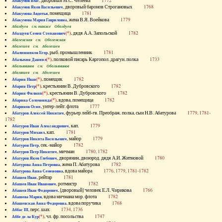
, дворовый М.С. Челеева
1772
Абакумов Влас
, дворовый баронов Строгановых
1768
Абакумов Яков Васильевич
, помещица
1781
Абакумова Авдотья
, жена В.Я. Воейкова
1779
Абакумова Мария Гавриловна
Абалдуев см. также Оболдуев
(*)
, дядя А.А. Запольской
1782
Абалдуев Семен Степанович
Абаленская см. Оболенская
Абалешев см. Аболешев
, рыб. промышленник
1781
Абалишников Егор
(*)
, полковой писарь Каргопол. драгун. полка
1733
Абалыхин Даниил
Абальянинов см. Обольянинов
Абаляшев см. Аболешев
(*)
, помещик
1782
Абарин Иван
(*)
, крестьянин В. Дубровского
1782
Абарин Петр
(*)
, крестьянин В. Дубровского
1782
Абарин Филипп
(*)
, вдова, помещица
1782
Абарина Соломонида
, унтер-лейт. флота
1777
Абаринов Осип
, фурьер лейб-гв. Преображ. полка, сын Н.В. Абатурова
1779, 1781-
Абатуров Алексей Никитич
1782
, кап.
1779
Абатуров Иван Александрович
, кап.
1781
Абатуров Михаил
, майор
1779
Абатуров Никита Васильевич
, сек.-майор
1782
Абатуров Петр
, мичман
1780, 1782
Абатуров Петр Никитич
, дворянин, двоюрод. дядя А.И. Житновой
1780
Абатуров Яков Глебович
, жена П. Абатурова
1782
Абатурова Анна Петровна
, вдова майора
1776, 1779, 1781-1782
Абатурова Анна Семеновна
, рейтар
1781
Абашев Иван
, ротмистр
1782
Абашев Иван Иванович
, [дворовый] человек Е.Л. Чирикова
1766
Абашев Иван Федорович
, вдова мичмана мор. флота
1782
Абашева Мария
, вдова поручика
1768
Абашевская Анна Федоровна
, перс. шах
1734, 1736
Аббас III
(*)
, чл. фр. посольства
1747
Аббе де ла Кур