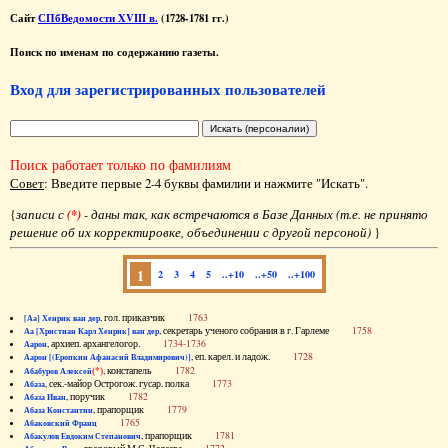
Сайт
СПбВедомости XVIII в.
(1728-1781 гг.)
Поиск по именам по содержанию газеты.
Вход для зарегистрированных пользователей
Поиск работает только по фамилиям
Совет
: Введите первые 2-4 буквы фамилии и нажмите "Искать".
{
записи с
(*)
- даны так, как встречаются в Базе Данных (т.е. не принято
решение об их корректировке, объединении с другой персоной)
}
1
2
3
4
5
..+10
..+50
..+100
, гол. приказчик
1763
[Аа] Хенрик ван дер
, секретарь ученого собрания в г. Гарлеме
1758
Аа [Христиан Карл Хенрик] ван дер
, архиеп. архангелогор.
1734-1736
Аарон
, еп. карел. и ладож.
1728
Аарон [(Еропкин Афанасий Владимирович)]
(*)
, констапель
1782
Абабуров Алексей
, сек.-майор Острогож. гусар. полка
1773
Абаза
, поручик
1782
Абаза Иван
, прапорщик
1779
Абаза Константин
1765
Абаковский Франц
, прапорщик
1781
Абакулов Евдоким Степанович