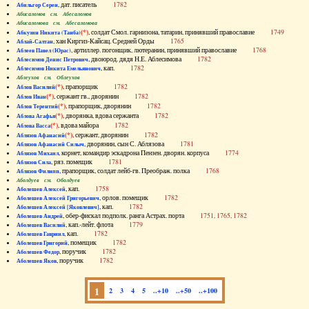
, дат. писатель
1782
Абильгор Серен
Абисаломов см. Абесаломов
Абисаломова см. Абесаломова
(*)
, солдат Смол. гарнизона, татарин, принявший православие
1749
Абкузин Никита (Танба)
, хан Киргиз-Кайсац. Средней Орды
1765
Аблай-Салтан
, артиллер. погонщик, лютеранин, принявший православие
1768
Аблеев Павел (Юрас)
, двоюрод. дядя Н.Е. Аблесимова
1782
Аблесимов Денис Петрович
, кап.
1782
Аблесимов Никита Емельянович
Аблеухов см. Облеухов
(*)
, прапорщик
1782
Аблов Василий
(*)
, сержант гв., дворянин
1782
Аблов Иван
(*)
, прапорщик, дворянин
1782
Аблов Терентий
(*)
, дворянка, вдова сержанта
1782
Аблова Агафья
(*)
, вдова майора
1782
Аблова Васса
(*)
, сержант, дворянин
1782
Аблязов Афанасий
, дворянин, сын С. Аблязова
1781
Аблязов Афанасий Силыч
, корнет, командир эскадрона Пензен. дворян. корпуса
1774
Аблязов Михаил
, ряз. помещик
1781
Аблязов Сила
, прапорщик, солдат лейб-гв. Преображ. полка
1768
Аблязов Филипп
Аболдуев см. Оболдуев
, кап.
1758
Аболешев Алексей
, орлов. помещик
1782
Аболешев Алексей Григорьевич
, кап.
1782
Аболешев Алексей [Яковлевич]
, обер-фискал подполк. ранга Астрах. порта
1751, 1765, 1782
Аболешев Андрей
, кап.-лейт. флота
1779
Аболешев Василий
, кап.
1782
Аболешев Гавриил
, помещик
1782
Аболешев Григорий
, поручик
1782
Аболешев Федор
, поручик
1782
Аболешев Яков
1
2
3
4
5
..+10
..+50
..+100