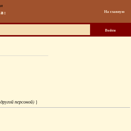
ия
На главную
ка:
Войти
 другой персоной)
}