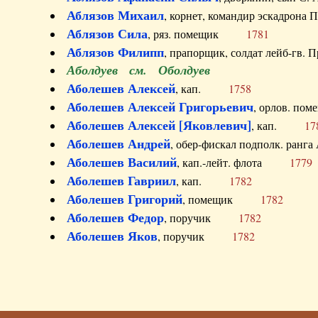
Аблязов Михаил
, корнет, командир эскадрон
Аблязов Сила
, ряз. помещик
1781
Аблязов Филипп
, прапорщик, солдат лейб-г
Аболдуев см. Оболдуев
Аболешев Алексей
, кап.
1758
Аболешев Алексей Григорьевич
, орлов. 
Аболешев Алексей [Яковлевич]
, кап.
17
Аболешев Андрей
, обер-фискал подполк. ра
Аболешев Василий
, кап.-лейт. флота
1779
Аболешев Гавриил
, кап.
1782
Аболешев Григорий
, помещик
1782
Аболешев Федор
, поручик
1782
Аболешев Яков
, поручик
1782