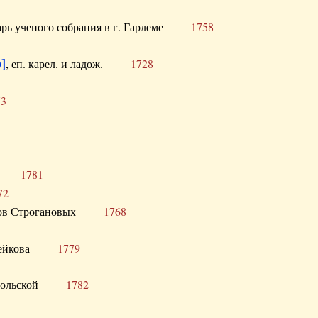
тарь ученого собрания в г. Гарлеме
1758
]
, еп. карел. и ладож.
1728
73
щик
1781
72
ронов Строгановых
1768
 Воейкова
1779
 Запольской
1782