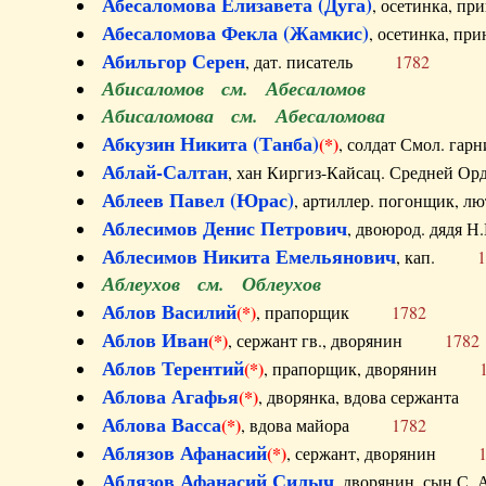
Абесаломова Елизавета (Дуга)
, осетинка, п
Абесаломова Фекла (Жамкис)
, осетинка, пр
Абильгор Серен
, дат. писатель
1782
Абисаломов см. Абесаломов
Абисаломова см. Абесаломова
Абкузин Никита (Танба)
(*)
, солдат Смол. г
Аблай-Салтан
, хан Киргиз-Кайсац. Средне
Аблеев Павел (Юрас)
, артиллер. погонщик,
Аблесимов Денис Петрович
, двоюрод. дяд
Аблесимов Никита Емельянович
, кап.
1
Аблеухов см. Облеухов
Аблов Василий
(*)
, прапорщик
1782
Аблов Иван
(*)
, сержант гв., дворянин
1782
Аблов Терентий
(*)
, прапорщик, дворянин
Аблова Агафья
(*)
, дворянка, вдова сержан
Аблова Васса
(*)
, вдова майора
1782
Аблязов Афанасий
(*)
, сержант, дворянин
Аблязов Афанасий Силыч
, дворянин, сын 