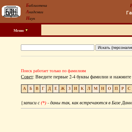
Б
иблиотека
А
кадемии
Г
Н
аук
Меню
Поиск работает только по фамилиям
Совет
: Введите первые 2-4 буквы фамилии и нажмите 
А
Б
В
Г
Д
Е
Ж
З
И
К
Л
М
Н
О
П
Р
С
{
записи с
(*)
- даны так, как встречаются в Базе Данн