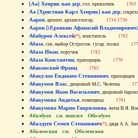
[Аа] Хенрик ван дер
, гол. приказчик
1763
Аа [Христиан Карл Хенрик] ван дер
, секре
Аарон
, архиеп. архангелогор.
1734-1736
Аарон [(Еропкин Афанасий Владимирович)
Абабуров Алексей
(*)
, констапель
1782
Абаза
, сек.-майор Острогож. гусар. полка
17
Абаза Иван
, поручик
1782
Абаза Константин
, прапорщик
1779
Абаковский Франц
1765
Абакулов Евдоким Степанович
, прапор
Абакумов Влас
, дворовый М.С. Челеева
17
Абакумов Яков Васильевич
, дворовый ба
Абакумова Авдотья
, помещица
1781
Абакумова Мария Гавриловна
, жена В.Я.
Абалдуев см. также Оболдуев
Абалдуев Семен Степанович
(*)
, дядя А.А.
Абаленская см. Оболенская