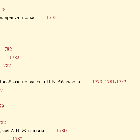
1781
опол. драгун. полка
1733
о
1782
кого
1782
а
1782
в. Преображ. полка, сын Н.В. Абатурова
1779, 1781-1782
79
79
782
од. дядя А.И. Житновой
1780
урова
1782