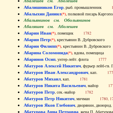
Абалешев см. Аболешев
Абалишников Егор
, рыб. промышленник
Абалыхин Даниил
(*)
, полковой писарь Карг
Абальянинов см. Обольянинов
Абаляшев см. Аболешев
Абарин Иван
(*)
, помещик
1782
Абарин Петр
(*)
, крестьянин В. Дубровског
Абарин Филипп
(*)
, крестьянин В. Дубровс
Абарина Соломонида
(*)
, вдова, помещиц
Абаринов Осип
, унтер-лейт. флота
1777
Абатуров Алексей Никитич
, фурьер лейб-г
Абатуров Иван Александрович
, кап.
17
Абатуров Михаил
, кап.
1781
Абатуров Никита Васильевич
, майор
17
Абатуров Петр
, сек.-майор
1782
Абатуров Петр Никитич
, мичман
1780, 1
Абатуров Яков Глебович
, дворянин, двоюр
Абатурова Анна Петровна
, жена П. Абат