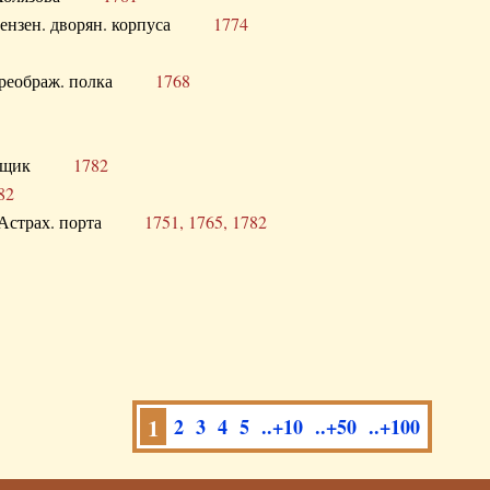
а Пензен. дворян. корпуса
1774
в. Преображ. полка
1768
помещик
1782
82
нга Астрах. порта
1751, 1765, 1782
1
2
3
4
5
..+10
..+50
..+100