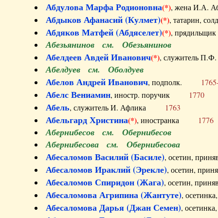
Абдулова Марфа Родионовна
(*)
, жена И.А
Абдыков Афанасий (Кулмет)
(*)
, татарин, с
Абдяков Матфей (Абдяселет)
(*)
, прядильщи
Абезьянинов см. Обезьянинов
Абелдеев Авдей Иванович
(*)
, служитель П
Абелдуев см. Оболдуев
Абелов Андрей Иванович
, подполк.
1765
Абелс Вениамин
, иностр. поручик
1770
Абель
, служитель И. Афлика
1763
Абельгард Христина
(*)
, иностранка
1776
Абернибесов см. Обернибесов
Абернибесова см. Обернибесова
Абесаломов Василий (Басиле)
, осетин, прин
Абесаломов Ираклий (Эрекле)
, осетин, при
Абесаломов Спиридон (Жага)
, осетин, прин
Абесаломова Агрипина (Жантуте)
, осетинк
Абесаломова Дарья (Джан Семен)
, осетинк