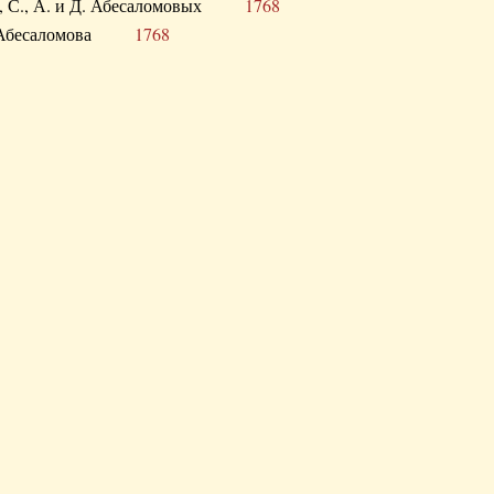
а В., С., А. и Д. Абесаломовых
1768
а И. Абесаломова
1768