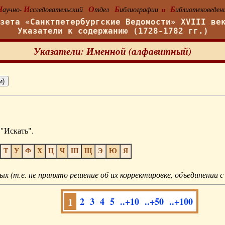
Н
И
О
Б
Б
аучно-
сследовательский
тдел
иблиографии
иблиотековеден
и
азета «Санктпетербургские Ведомости» XVIII ве
Указатели к содержанию (1728-1782 гг.)
Указатели: Именной (алфавитный)
"Искать".
Т
У
Ф
Х
Ц
Ч
Ш
Щ
Э
Ю
Я
ых (т.е. не принято решение об их корректировке, объединении с
1
2
3
4
5
..+10
..+50
..+100