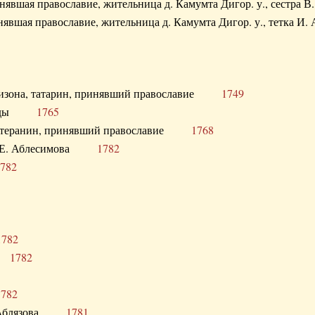
ринявшая православие, жительница д. Камумта Дигор. у., сестр
инявшая православие, жительница д. Камумта Дигор. у., тетк
арнизона, татарин, принявший православие
1749
й Орды
1765
 лютеранин, принявший православие
1768
я Н.Е. Аблесимова
1782
782
1782
та
1782
1782
С. Аблязова
1781