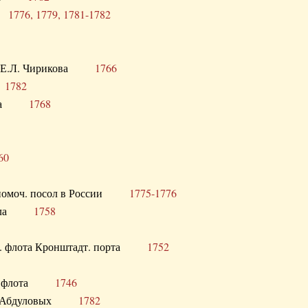
ра
1776, 1779, 1781-1782
век Е.Л. Чирикова
1766
а
1782
учика
1768
60
полномоч. посол в России
1775-1776
 посла
1758
раб. флота Кронштадт. порта
1752
лер. флота
1746
М.Р. Абдуловых
1782