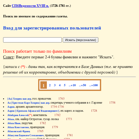
Сайт
СПбВедомости XVIII в.
(1728-1781 гг.)
Поиск по именам по содержанию газеты.
Вход для зарегистрированных пользователей
Поиск работает только по фамилиям
Совет
: Введите первые 2-4 буквы фамилии и нажмите "Искать".
{
записи с
(*)
- даны так, как встречаются в Базе Данных (т.е. не принято
решение об их корректировке, объединении с другой персоной)
}
1
2
3
4
5
..+10
..+50
..+100
, гол. приказчик
1763
[Аа] Хенрик ван дер
, секретарь ученого собрания в г. Гарлеме
1758
Аа [Христиан Карл Хенрик] ван дер
, архиеп. архангелогор.
1734-1736
Аарон
, еп. карел. и ладож.
1728
Аарон [(Еропкин Афанасий Владимирович)]
(*)
, констапель
1782
Абабуров Алексей
, сек.-майор Острогож. гусар. полка
1773
Абаза
, поручик
1782
Абаза Иван
, прапорщик
1779
Абаза Константин
1765
Абаковский Франц
, прапорщик
1781
Абакулов Евдоким Степанович