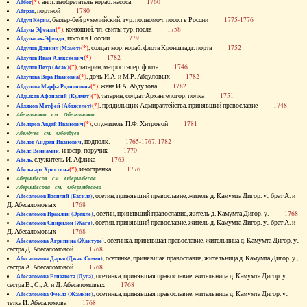
(*)
, англ. изобретатель кораб. насоса
1760
Аббот
, портной
1780
Абграт
, беглер-бей румелийский, тур. полномоч. посол в России
1775-1776
Абдул Керим
(*)
, конюший, чл. свиты тур. посла
1758
Абдула Эфенди
, посол в России
1779
Абдуласах-Эфенди
(*)
, солдат мор. кораб. флота Кронштадт. порта
1752
Абдулов Даниил (Мамет)
(*)
1782
Абдулов Иван Алексеевич
(*)
, татарин, матрос галер. флота
1746
Абдулов Петр (Асак)
(*)
, дочь И.А. и М.Р. Абдуловых
1782
Абдулова Вера Ивановна
(*)
, жена И.А. Абдулова
1782
Абдулова Марфа Родионовна
(*)
, татарин, солдат Архангелогор. полка
1751
Абдыков Афанасий (Кулмет)
(*)
, прядильщик Адмиралтейства, принявший православие
1748
Абдяков Матфей (Абдяселет)
Абезьянинов см. Обезьянинов
(*)
, служитель П.Ф. Хитровой
1781
Абелдеев Авдей Иванович
Абелдуев см. Оболдуев
, подполк.
1765-1767, 1782
Абелов Андрей Иванович
, иностр. поручик
1770
Абелс Вениамин
, служитель И. Афлика
1763
Абель
(*)
, иностранка
1776
Абельгард Христина
Абернибесов см. Обернибесов
Абернибесова см. Обернибесова
, осетин, принявший православие, житель д. Камумта Дигор. у., брат А. и
Абесаломов Василий (Басиле)
Д. Абесаломовых
1768
, осетин, принявший православие, житель д. Камумта Дигор. у.
1768
Абесаломов Ираклий (Эрекле)
, осетин, принявший православие, житель д. Камумта Дигор. у., брат А. и
Абесаломов Спиридон (Жага)
Д. Абесаломовых
1768
, осетинка, принявшая православие, жительница д. Камумта Дигор. у.,
Абесаломова Агрипина (Жантуте)
сестра Д. Абесаломовой
1768
, осетинка, принявшая православие, жительница д. Камумта Дигор. у.,
Абесаломова Дарья (Джан Семен)
сестра А. Абесаломовой
1768
, осетинка, принявшая православие, жительница д. Камумта Дигор. у.,
Абесаломова Елизавета (Дуга)
сестра В., С., А. и Д. Абесаломовых
1768
, осетинка, принявшая православие, жительница д. Камумта Дигор. у.,
Абесаломова Фекла (Жамкис)
тетка И. Абесаломова
1768