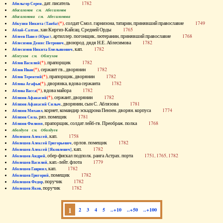
, дат. писатель
1782
Абильгор Серен
Абисаломов см. Абесаломов
Абисаломова см. Абесаломова
(*)
, солдат Смол. гарнизона, татарин, принявший православие
1749
Абкузин Никита (Танба)
, хан Киргиз-Кайсац. Средней Орды
1765
Аблай-Салтан
, артиллер. погонщик, лютеранин, принявший православие
1768
Аблеев Павел (Юрас)
, двоюрод. дядя Н.Е. Аблесимова
1782
Аблесимов Денис Петрович
, кап.
1782
Аблесимов Никита Емельянович
Аблеухов см. Облеухов
(*)
, прапорщик
1782
Аблов Василий
(*)
, сержант гв., дворянин
1782
Аблов Иван
(*)
, прапорщик, дворянин
1782
Аблов Терентий
(*)
, дворянка, вдова сержанта
1782
Аблова Агафья
(*)
, вдова майора
1782
Аблова Васса
(*)
, сержант, дворянин
1782
Аблязов Афанасий
, дворянин, сын С. Аблязова
1781
Аблязов Афанасий Силыч
, корнет, командир эскадрона Пензен. дворян. корпуса
1774
Аблязов Михаил
, ряз. помещик
1781
Аблязов Сила
, прапорщик, солдат лейб-гв. Преображ. полка
1768
Аблязов Филипп
Аболдуев см. Оболдуев
, кап.
1758
Аболешев Алексей
, орлов. помещик
1782
Аболешев Алексей Григорьевич
, кап.
1782
Аболешев Алексей [Яковлевич]
, обер-фискал подполк. ранга Астрах. порта
1751, 1765, 1782
Аболешев Андрей
, кап.-лейт. флота
1779
Аболешев Василий
, кап.
1782
Аболешев Гавриил
, помещик
1782
Аболешев Григорий
, поручик
1782
Аболешев Федор
, поручик
1782
Аболешев Яков
1
2
3
4
5
..+10
..+50
..+100