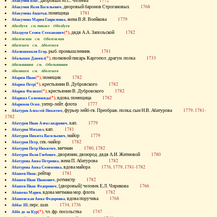
, дворовый М.С. Челеева
1772
Абакумов Влас
, дворовый баронов Строгановых
1768
Абакумов Яков Васильевич
, помещица
1781
Абакумова Авдотья
, жена В.Я. Воейкова
1779
Абакумова Мария Гавриловна
Абалдуев см. также Оболдуев
(*)
, дядя А.А. Запольской
1782
Абалдуев Семен Степанович
Абаленская см. Оболенская
Абалешев см. Аболешев
, рыб. промышленник
1781
Абалишников Егор
(*)
, полковой писарь Каргопол. драгун. полка
1733
Абалыхин Даниил
Абальянинов см. Обольянинов
Абаляшев см. Аболешев
(*)
, помещик
1782
Абарин Иван
(*)
, крестьянин В. Дубровского
1782
Абарин Петр
(*)
, крестьянин В. Дубровского
1782
Абарин Филипп
(*)
, вдова, помещица
1782
Абарина Соломонида
, унтер-лейт. флота
1777
Абаринов Осип
, фурьер лейб-гв. Преображ. полка, сын Н.В. Абатурова
1779, 1781-
Абатуров Алексей Никитич
1782
, кап.
1779
Абатуров Иван Александрович
, кап.
1781
Абатуров Михаил
, майор
1779
Абатуров Никита Васильевич
, сек.-майор
1782
Абатуров Петр
, мичман
1780, 1782
Абатуров Петр Никитич
, дворянин, двоюрод. дядя А.И. Житновой
1780
Абатуров Яков Глебович
, жена П. Абатурова
1782
Абатурова Анна Петровна
, вдова майора
1776, 1779, 1781-1782
Абатурова Анна Семеновна
, рейтар
1781
Абашев Иван
, ротмистр
1782
Абашев Иван Иванович
, [дворовый] человек Е.Л. Чирикова
1766
Абашев Иван Федорович
, вдова мичмана мор. флота
1782
Абашева Мария
, вдова поручика
1768
Абашевская Анна Федоровна
, перс. шах
1734, 1736
Аббас III
(*)
, чл. фр. посольства
1747
Аббе де ла Кур