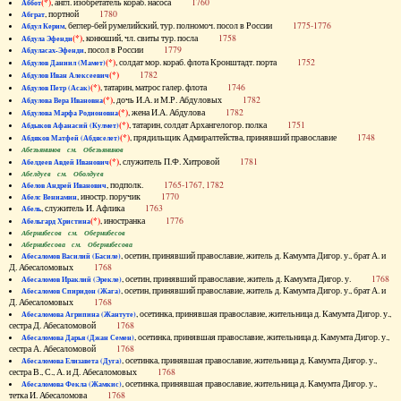
(*)
, англ. изобретатель кораб. насоса
1760
Аббот
, портной
1780
Абграт
, беглер-бей румелийский, тур. полномоч. посол в России
1775-1776
Абдул Керим
(*)
, конюший, чл. свиты тур. посла
1758
Абдула Эфенди
, посол в России
1779
Абдуласах-Эфенди
(*)
, солдат мор. кораб. флота Кронштадт. порта
1752
Абдулов Даниил (Мамет)
(*)
1782
Абдулов Иван Алексеевич
(*)
, татарин, матрос галер. флота
1746
Абдулов Петр (Асак)
(*)
, дочь И.А. и М.Р. Абдуловых
1782
Абдулова Вера Ивановна
(*)
, жена И.А. Абдулова
1782
Абдулова Марфа Родионовна
(*)
, татарин, солдат Архангелогор. полка
1751
Абдыков Афанасий (Кулмет)
(*)
, прядильщик Адмиралтейства, принявший православие
1748
Абдяков Матфей (Абдяселет)
Абезьянинов см. Обезьянинов
(*)
, служитель П.Ф. Хитровой
1781
Абелдеев Авдей Иванович
Абелдуев см. Оболдуев
, подполк.
1765-1767, 1782
Абелов Андрей Иванович
, иностр. поручик
1770
Абелс Вениамин
, служитель И. Афлика
1763
Абель
(*)
, иностранка
1776
Абельгард Христина
Абернибесов см. Обернибесов
Абернибесова см. Обернибесова
, осетин, принявший православие, житель д. Камумта Дигор. у., брат А. и
Абесаломов Василий (Басиле)
Д. Абесаломовых
1768
, осетин, принявший православие, житель д. Камумта Дигор. у.
1768
Абесаломов Ираклий (Эрекле)
, осетин, принявший православие, житель д. Камумта Дигор. у., брат А. и
Абесаломов Спиридон (Жага)
Д. Абесаломовых
1768
, осетинка, принявшая православие, жительница д. Камумта Дигор. у.,
Абесаломова Агрипина (Жантуте)
сестра Д. Абесаломовой
1768
, осетинка, принявшая православие, жительница д. Камумта Дигор. у.,
Абесаломова Дарья (Джан Семен)
сестра А. Абесаломовой
1768
, осетинка, принявшая православие, жительница д. Камумта Дигор. у.,
Абесаломова Елизавета (Дуга)
сестра В., С., А. и Д. Абесаломовых
1768
, осетинка, принявшая православие, жительница д. Камумта Дигор. у.,
Абесаломова Фекла (Жамкис)
тетка И. Абесаломова
1768