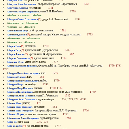
, дворовый М.С. Челеева
1772
Абакумов Влас
, дворовый баронов Строгановых
1768
Абакумов Яков Васильевич
, помещица
1781
Абакумова Авдотья
, жена В.Я. Воейкова
1779
Абакумова Мария Гавриловна
Абалдуев см. также Оболдуев
(*)
, дядя А.А. Запольской
1782
Абалдуев Семен Степанович
Абаленская см. Оболенская
Абалешев см. Аболешев
, рыб. промышленник
1781
Абалишников Егор
(*)
, полковой писарь Каргопол. драгун. полка
1733
Абалыхин Даниил
Абальянинов см. Обольянинов
Абаляшев см. Аболешев
(*)
, помещик
1782
Абарин Иван
(*)
, крестьянин В. Дубровского
1782
Абарин Петр
(*)
, крестьянин В. Дубровского
1782
Абарин Филипп
(*)
, вдова, помещица
1782
Абарина Соломонида
, унтер-лейт. флота
1777
Абаринов Осип
, фурьер лейб-гв. Преображ. полка, сын Н.В. Абатурова
1779, 1781-
Абатуров Алексей Никитич
1782
, кап.
1779
Абатуров Иван Александрович
, кап.
1781
Абатуров Михаил
, майор
1779
Абатуров Никита Васильевич
, сек.-майор
1782
Абатуров Петр
, мичман
1780, 1782
Абатуров Петр Никитич
, дворянин, двоюрод. дядя А.И. Житновой
1780
Абатуров Яков Глебович
, жена П. Абатурова
1782
Абатурова Анна Петровна
, вдова майора
1776, 1779, 1781-1782
Абатурова Анна Семеновна
, рейтар
1781
Абашев Иван
, ротмистр
1782
Абашев Иван Иванович
, [дворовый] человек Е.Л. Чирикова
1766
Абашев Иван Федорович
, вдова мичмана мор. флота
1782
Абашева Мария
, вдова поручика
1768
Абашевская Анна Федоровна
, перс. шах
1734, 1736
Аббас III
(*)
, чл. фр. посольства
1747
Аббе де ла Кур