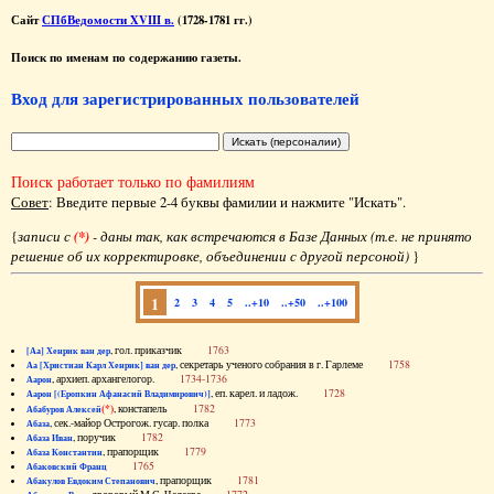
Сайт
СПбВедомости XVIII в.
(1728-1781 гг.)
Поиск по именам по содержанию газеты.
Вход для зарегистрированных пользователей
Поиск работает только по фамилиям
Совет
: Введите первые 2-4 буквы фамилии и нажмите "Искать".
{
записи с
(*)
- даны так, как встречаются в Базе Данных (т.е. не принято
решение об их корректировке, объединении с другой персоной)
}
1
2
3
4
5
..+10
..+50
..+100
, гол. приказчик
1763
[Аа] Хенрик ван дер
, секретарь ученого собрания в г. Гарлеме
1758
Аа [Христиан Карл Хенрик] ван дер
, архиеп. архангелогор.
1734-1736
Аарон
, еп. карел. и ладож.
1728
Аарон [(Еропкин Афанасий Владимирович)]
(*)
, констапель
1782
Абабуров Алексей
, сек.-майор Острогож. гусар. полка
1773
Абаза
, поручик
1782
Абаза Иван
, прапорщик
1779
Абаза Константин
1765
Абаковский Франц
, прапорщик
1781
Абакулов Евдоким Степанович