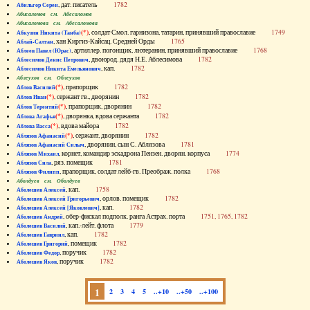
, дат. писатель
1782
Абильгор Серен
Абисаломов см. Абесаломов
Абисаломова см. Абесаломова
(*)
, солдат Смол. гарнизона, татарин, принявший православие
1749
Абкузин Никита (Танба)
, хан Киргиз-Кайсац. Средней Орды
1765
Аблай-Салтан
, артиллер. погонщик, лютеранин, принявший православие
1768
Аблеев Павел (Юрас)
, двоюрод. дядя Н.Е. Аблесимова
1782
Аблесимов Денис Петрович
, кап.
1782
Аблесимов Никита Емельянович
Аблеухов см. Облеухов
(*)
, прапорщик
1782
Аблов Василий
(*)
, сержант гв., дворянин
1782
Аблов Иван
(*)
, прапорщик, дворянин
1782
Аблов Терентий
(*)
, дворянка, вдова сержанта
1782
Аблова Агафья
(*)
, вдова майора
1782
Аблова Васса
(*)
, сержант, дворянин
1782
Аблязов Афанасий
, дворянин, сын С. Аблязова
1781
Аблязов Афанасий Силыч
, корнет, командир эскадрона Пензен. дворян. корпуса
1774
Аблязов Михаил
, ряз. помещик
1781
Аблязов Сила
, прапорщик, солдат лейб-гв. Преображ. полка
1768
Аблязов Филипп
Аболдуев см. Оболдуев
, кап.
1758
Аболешев Алексей
, орлов. помещик
1782
Аболешев Алексей Григорьевич
, кап.
1782
Аболешев Алексей [Яковлевич]
, обер-фискал подполк. ранга Астрах. порта
1751, 1765, 1782
Аболешев Андрей
, кап.-лейт. флота
1779
Аболешев Василий
, кап.
1782
Аболешев Гавриил
, помещик
1782
Аболешев Григорий
, поручик
1782
Аболешев Федор
, поручик
1782
Аболешев Яков
1
2
3
4
5
..+10
..+50
..+100