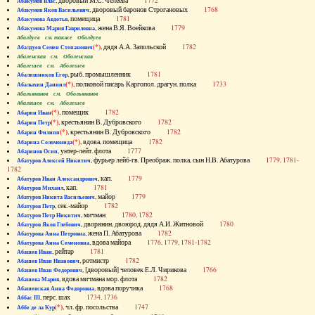
, дворовый М.С. Челеева
1772
Абакумов Влас
, дворовый баронов Строгановых
1768
Абакумов Яков Васильевич
, помещица
1781
Абакумова Авдотья
, жена В.Я. Воейкова
1779
Абакумова Мария Гавриловна
Абалдуев см. также Оболдуев
(*)
, дядя А.А. Запольской
1782
Абалдуев Семен Степанович
Абаленская см. Оболенская
Абалешев см. Аболешев
, рыб. промышленник
1781
Абалишников Егор
(*)
, полковой писарь Каргопол. драгун. полка
1733
Абалыхин Даниил
Абальянинов см. Обольянинов
Абаляшев см. Аболешев
(*)
, помещик
1782
Абарин Иван
(*)
, крестьянин В. Дубровского
1782
Абарин Петр
(*)
, крестьянин В. Дубровского
1782
Абарин Филипп
(*)
, вдова, помещица
1782
Абарина Соломонида
, унтер-лейт. флота
1777
Абаринов Осип
, фурьер лейб-гв. Преображ. полка, сын Н.В. Абатурова
1779, 1781-
Абатуров Алексей Никитич
1782
, кап.
1779
Абатуров Иван Александрович
, кап.
1781
Абатуров Михаил
, майор
1779
Абатуров Никита Васильевич
, сек.-майор
1782
Абатуров Петр
, мичман
1780, 1782
Абатуров Петр Никитич
, дворянин, двоюрод. дядя А.И. Житновой
1780
Абатуров Яков Глебович
, жена П. Абатурова
1782
Абатурова Анна Петровна
, вдова майора
1776, 1779, 1781-1782
Абатурова Анна Семеновна
, рейтар
1781
Абашев Иван
, ротмистр
1782
Абашев Иван Иванович
, [дворовый] человек Е.Л. Чирикова
1766
Абашев Иван Федорович
, вдова мичмана мор. флота
1782
Абашева Мария
, вдова поручика
1768
Абашевская Анна Федоровна
, перс. шах
1734, 1736
Аббас III
(*)
, чл. фр. посольства
1747
Аббе де ла Кур