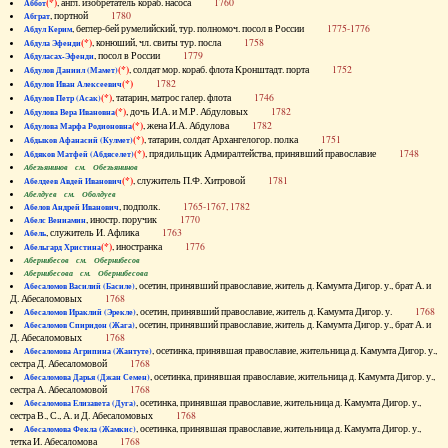
(*)
, англ. изобретатель кораб. насоса
1760
Аббот
, портной
1780
Абграт
, беглер-бей румелийский, тур. полномоч. посол в России
1775-1776
Абдул Керим
(*)
, конюший, чл. свиты тур. посла
1758
Абдула Эфенди
, посол в России
1779
Абдуласах-Эфенди
(*)
, солдат мор. кораб. флота Кронштадт. порта
1752
Абдулов Даниил (Мамет)
(*)
1782
Абдулов Иван Алексеевич
(*)
, татарин, матрос галер. флота
1746
Абдулов Петр (Асак)
(*)
, дочь И.А. и М.Р. Абдуловых
1782
Абдулова Вера Ивановна
(*)
, жена И.А. Абдулова
1782
Абдулова Марфа Родионовна
(*)
, татарин, солдат Архангелогор. полка
1751
Абдыков Афанасий (Кулмет)
(*)
, прядильщик Адмиралтейства, принявший православие
1748
Абдяков Матфей (Абдяселет)
Абезьянинов см. Обезьянинов
(*)
, служитель П.Ф. Хитровой
1781
Абелдеев Авдей Иванович
Абелдуев см. Оболдуев
, подполк.
1765-1767, 1782
Абелов Андрей Иванович
, иностр. поручик
1770
Абелс Вениамин
, служитель И. Афлика
1763
Абель
(*)
, иностранка
1776
Абельгард Христина
Абернибесов см. Обернибесов
Абернибесова см. Обернибесова
, осетин, принявший православие, житель д. Камумта Дигор. у., брат А. и
Абесаломов Василий (Басиле)
Д. Абесаломовых
1768
, осетин, принявший православие, житель д. Камумта Дигор. у.
1768
Абесаломов Ираклий (Эрекле)
, осетин, принявший православие, житель д. Камумта Дигор. у., брат А. и
Абесаломов Спиридон (Жага)
Д. Абесаломовых
1768
, осетинка, принявшая православие, жительница д. Камумта Дигор. у.,
Абесаломова Агрипина (Жантуте)
сестра Д. Абесаломовой
1768
, осетинка, принявшая православие, жительница д. Камумта Дигор. у.,
Абесаломова Дарья (Джан Семен)
сестра А. Абесаломовой
1768
, осетинка, принявшая православие, жительница д. Камумта Дигор. у.,
Абесаломова Елизавета (Дуга)
сестра В., С., А. и Д. Абесаломовых
1768
, осетинка, принявшая православие, жительница д. Камумта Дигор. у.,
Абесаломова Фекла (Жамкис)
тетка И. Абесаломова
1768