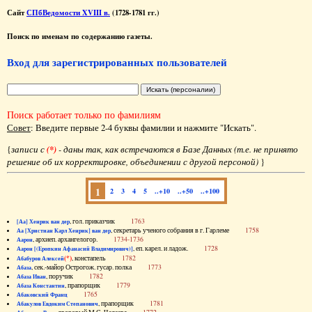
Сайт
СПбВедомости XVIII в.
(1728-1781 гг.)
Поиск по именам по содержанию газеты.
Вход для зарегистрированных пользователей
Поиск работает только по фамилиям
Совет
: Введите первые 2-4 буквы фамилии и нажмите "Искать".
{
записи с
(*)
- даны так, как встречаются в Базе Данных (т.е. не принято
решение об их корректировке, объединении с другой персоной)
}
1
2
3
4
5
..+10
..+50
..+100
, гол. приказчик
1763
[Аа] Хенрик ван дер
, секретарь ученого собрания в г. Гарлеме
1758
Аа [Христиан Карл Хенрик] ван дер
, архиеп. архангелогор.
1734-1736
Аарон
, еп. карел. и ладож.
1728
Аарон [(Еропкин Афанасий Владимирович)]
(*)
, констапель
1782
Абабуров Алексей
, сек.-майор Острогож. гусар. полка
1773
Абаза
, поручик
1782
Абаза Иван
, прапорщик
1779
Абаза Константин
1765
Абаковский Франц
, прапорщик
1781
Абакулов Евдоким Степанович