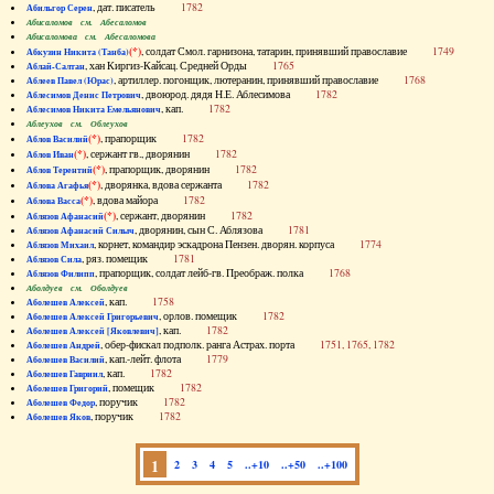
, дат. писатель
1782
Абильгор Серен
Абисаломов см. Абесаломов
Абисаломова см. Абесаломова
(*)
, солдат Смол. гарнизона, татарин, принявший православие
1749
Абкузин Никита (Танба)
, хан Киргиз-Кайсац. Средней Орды
1765
Аблай-Салтан
, артиллер. погонщик, лютеранин, принявший православие
1768
Аблеев Павел (Юрас)
, двоюрод. дядя Н.Е. Аблесимова
1782
Аблесимов Денис Петрович
, кап.
1782
Аблесимов Никита Емельянович
Аблеухов см. Облеухов
(*)
, прапорщик
1782
Аблов Василий
(*)
, сержант гв., дворянин
1782
Аблов Иван
(*)
, прапорщик, дворянин
1782
Аблов Терентий
(*)
, дворянка, вдова сержанта
1782
Аблова Агафья
(*)
, вдова майора
1782
Аблова Васса
(*)
, сержант, дворянин
1782
Аблязов Афанасий
, дворянин, сын С. Аблязова
1781
Аблязов Афанасий Силыч
, корнет, командир эскадрона Пензен. дворян. корпуса
1774
Аблязов Михаил
, ряз. помещик
1781
Аблязов Сила
, прапорщик, солдат лейб-гв. Преображ. полка
1768
Аблязов Филипп
Аболдуев см. Оболдуев
, кап.
1758
Аболешев Алексей
, орлов. помещик
1782
Аболешев Алексей Григорьевич
, кап.
1782
Аболешев Алексей [Яковлевич]
, обер-фискал подполк. ранга Астрах. порта
1751, 1765, 1782
Аболешев Андрей
, кап.-лейт. флота
1779
Аболешев Василий
, кап.
1782
Аболешев Гавриил
, помещик
1782
Аболешев Григорий
, поручик
1782
Аболешев Федор
, поручик
1782
Аболешев Яков
1
2
3
4
5
..+10
..+50
..+100