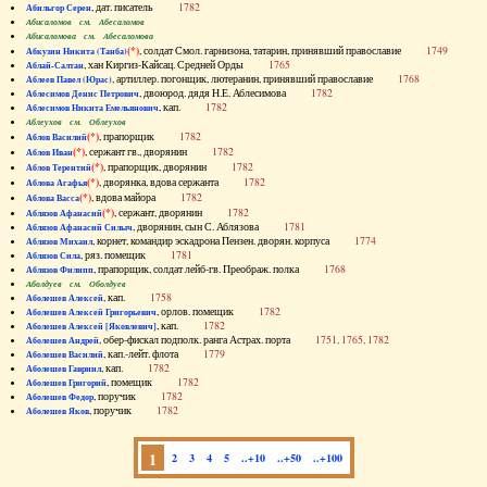
, дат. писатель
1782
Абильгор Серен
Абисаломов см. Абесаломов
Абисаломова см. Абесаломова
(*)
, солдат Смол. гарнизона, татарин, принявший православие
1749
Абкузин Никита (Танба)
, хан Киргиз-Кайсац. Средней Орды
1765
Аблай-Салтан
, артиллер. погонщик, лютеранин, принявший православие
1768
Аблеев Павел (Юрас)
, двоюрод. дядя Н.Е. Аблесимова
1782
Аблесимов Денис Петрович
, кап.
1782
Аблесимов Никита Емельянович
Аблеухов см. Облеухов
(*)
, прапорщик
1782
Аблов Василий
(*)
, сержант гв., дворянин
1782
Аблов Иван
(*)
, прапорщик, дворянин
1782
Аблов Терентий
(*)
, дворянка, вдова сержанта
1782
Аблова Агафья
(*)
, вдова майора
1782
Аблова Васса
(*)
, сержант, дворянин
1782
Аблязов Афанасий
, дворянин, сын С. Аблязова
1781
Аблязов Афанасий Силыч
, корнет, командир эскадрона Пензен. дворян. корпуса
1774
Аблязов Михаил
, ряз. помещик
1781
Аблязов Сила
, прапорщик, солдат лейб-гв. Преображ. полка
1768
Аблязов Филипп
Аболдуев см. Оболдуев
, кап.
1758
Аболешев Алексей
, орлов. помещик
1782
Аболешев Алексей Григорьевич
, кап.
1782
Аболешев Алексей [Яковлевич]
, обер-фискал подполк. ранга Астрах. порта
1751, 1765, 1782
Аболешев Андрей
, кап.-лейт. флота
1779
Аболешев Василий
, кап.
1782
Аболешев Гавриил
, помещик
1782
Аболешев Григорий
, поручик
1782
Аболешев Федор
, поручик
1782
Аболешев Яков
1
2
3
4
5
..+10
..+50
..+100