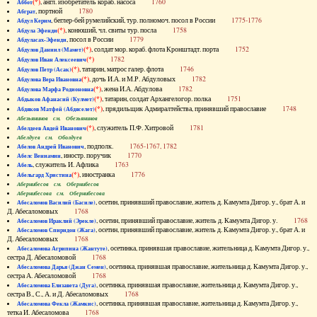
(*)
, англ. изобретатель кораб. насоса
1760
Аббот
, портной
1780
Абграт
, беглер-бей румелийский, тур. полномоч. посол в России
1775-1776
Абдул Керим
(*)
, конюший, чл. свиты тур. посла
1758
Абдула Эфенди
, посол в России
1779
Абдуласах-Эфенди
(*)
, солдат мор. кораб. флота Кронштадт. порта
1752
Абдулов Даниил (Мамет)
(*)
1782
Абдулов Иван Алексеевич
(*)
, татарин, матрос галер. флота
1746
Абдулов Петр (Асак)
(*)
, дочь И.А. и М.Р. Абдуловых
1782
Абдулова Вера Ивановна
(*)
, жена И.А. Абдулова
1782
Абдулова Марфа Родионовна
(*)
, татарин, солдат Архангелогор. полка
1751
Абдыков Афанасий (Кулмет)
(*)
, прядильщик Адмиралтейства, принявший православие
1748
Абдяков Матфей (Абдяселет)
Абезьянинов см. Обезьянинов
(*)
, служитель П.Ф. Хитровой
1781
Абелдеев Авдей Иванович
Абелдуев см. Оболдуев
, подполк.
1765-1767, 1782
Абелов Андрей Иванович
, иностр. поручик
1770
Абелс Вениамин
, служитель И. Афлика
1763
Абель
(*)
, иностранка
1776
Абельгард Христина
Абернибесов см. Обернибесов
Абернибесова см. Обернибесова
, осетин, принявший православие, житель д. Камумта Дигор. у., брат А. и
Абесаломов Василий (Басиле)
Д. Абесаломовых
1768
, осетин, принявший православие, житель д. Камумта Дигор. у.
1768
Абесаломов Ираклий (Эрекле)
, осетин, принявший православие, житель д. Камумта Дигор. у., брат А. и
Абесаломов Спиридон (Жага)
Д. Абесаломовых
1768
, осетинка, принявшая православие, жительница д. Камумта Дигор. у.,
Абесаломова Агрипина (Жантуте)
сестра Д. Абесаломовой
1768
, осетинка, принявшая православие, жительница д. Камумта Дигор. у.,
Абесаломова Дарья (Джан Семен)
сестра А. Абесаломовой
1768
, осетинка, принявшая православие, жительница д. Камумта Дигор. у.,
Абесаломова Елизавета (Дуга)
сестра В., С., А. и Д. Абесаломовых
1768
, осетинка, принявшая православие, жительница д. Камумта Дигор. у.,
Абесаломова Фекла (Жамкис)
тетка И. Абесаломова
1768