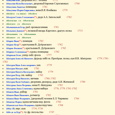
, дворовый М.С. Челеева
1772
Абакумов Влас
, дворовый баронов Строгановых
1768
Абакумов Яков Васильевич
, помещица
1781
Абакумова Авдотья
, жена В.Я. Воейкова
1779
Абакумова Мария Гавриловна
Абалдуев см. также Оболдуев
(*)
, дядя А.А. Запольской
1782
Абалдуев Семен Степанович
Абаленская см. Оболенская
Абалешев см. Аболешев
, рыб. промышленник
1781
Абалишников Егор
(*)
, полковой писарь Каргопол. драгун. полка
1733
Абалыхин Даниил
Абальянинов см. Обольянинов
Абаляшев см. Аболешев
(*)
, помещик
1782
Абарин Иван
(*)
, крестьянин В. Дубровского
1782
Абарин Петр
(*)
, крестьянин В. Дубровского
1782
Абарин Филипп
(*)
, вдова, помещица
1782
Абарина Соломонида
, унтер-лейт. флота
1777
Абаринов Осип
, фурьер лейб-гв. Преображ. полка, сын Н.В. Абатурова
1779, 1781-
Абатуров Алексей Никитич
1782
, кап.
1779
Абатуров Иван Александрович
, кап.
1781
Абатуров Михаил
, майор
1779
Абатуров Никита Васильевич
, сек.-майор
1782
Абатуров Петр
, мичман
1780, 1782
Абатуров Петр Никитич
, дворянин, двоюрод. дядя А.И. Житновой
1780
Абатуров Яков Глебович
, жена П. Абатурова
1782
Абатурова Анна Петровна
, вдова майора
1776, 1779, 1781-1782
Абатурова Анна Семеновна
, рейтар
1781
Абашев Иван
, ротмистр
1782
Абашев Иван Иванович
, [дворовый] человек Е.Л. Чирикова
1766
Абашев Иван Федорович
, вдова мичмана мор. флота
1782
Абашева Мария
, вдова поручика
1768
Абашевская Анна Федоровна
, перс. шах
1734, 1736
Аббас III
(*)
, чл. фр. посольства
1747
Аббе де ла Кур