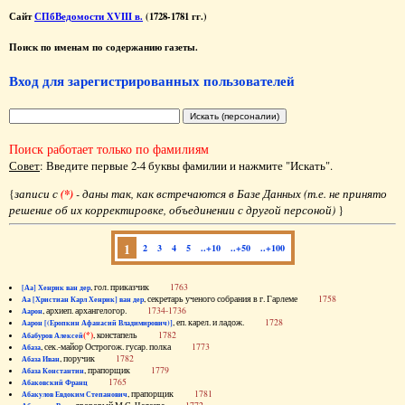
Сайт
СПбВедомости XVIII в.
(1728-1781 гг.)
Поиск по именам по содержанию газеты.
Вход для зарегистрированных пользователей
Поиск работает только по фамилиям
Совет
: Введите первые 2-4 буквы фамилии и нажмите "Искать".
{
записи с
(*)
- даны так, как встречаются в Базе Данных (т.е. не принято
решение об их корректировке, объединении с другой персоной)
}
1
2
3
4
5
..+10
..+50
..+100
, гол. приказчик
1763
[Аа] Хенрик ван дер
, секретарь ученого собрания в г. Гарлеме
1758
Аа [Христиан Карл Хенрик] ван дер
, архиеп. архангелогор.
1734-1736
Аарон
, еп. карел. и ладож.
1728
Аарон [(Еропкин Афанасий Владимирович)]
(*)
, констапель
1782
Абабуров Алексей
, сек.-майор Острогож. гусар. полка
1773
Абаза
, поручик
1782
Абаза Иван
, прапорщик
1779
Абаза Константин
1765
Абаковский Франц
, прапорщик
1781
Абакулов Евдоким Степанович