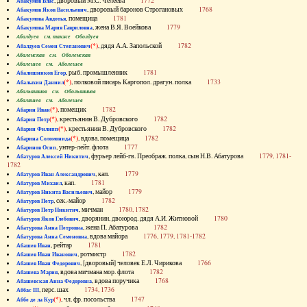
, дворовый М.С. Челеева
1772
Абакумов Влас
, дворовый баронов Строгановых
1768
Абакумов Яков Васильевич
, помещица
1781
Абакумова Авдотья
, жена В.Я. Воейкова
1779
Абакумова Мария Гавриловна
Абалдуев см. также Оболдуев
(*)
, дядя А.А. Запольской
1782
Абалдуев Семен Степанович
Абаленская см. Оболенская
Абалешев см. Аболешев
, рыб. промышленник
1781
Абалишников Егор
(*)
, полковой писарь Каргопол. драгун. полка
1733
Абалыхин Даниил
Абальянинов см. Обольянинов
Абаляшев см. Аболешев
(*)
, помещик
1782
Абарин Иван
(*)
, крестьянин В. Дубровского
1782
Абарин Петр
(*)
, крестьянин В. Дубровского
1782
Абарин Филипп
(*)
, вдова, помещица
1782
Абарина Соломонида
, унтер-лейт. флота
1777
Абаринов Осип
, фурьер лейб-гв. Преображ. полка, сын Н.В. Абатурова
1779, 1781-
Абатуров Алексей Никитич
1782
, кап.
1779
Абатуров Иван Александрович
, кап.
1781
Абатуров Михаил
, майор
1779
Абатуров Никита Васильевич
, сек.-майор
1782
Абатуров Петр
, мичман
1780, 1782
Абатуров Петр Никитич
, дворянин, двоюрод. дядя А.И. Житновой
1780
Абатуров Яков Глебович
, жена П. Абатурова
1782
Абатурова Анна Петровна
, вдова майора
1776, 1779, 1781-1782
Абатурова Анна Семеновна
, рейтар
1781
Абашев Иван
, ротмистр
1782
Абашев Иван Иванович
, [дворовый] человек Е.Л. Чирикова
1766
Абашев Иван Федорович
, вдова мичмана мор. флота
1782
Абашева Мария
, вдова поручика
1768
Абашевская Анна Федоровна
, перс. шах
1734, 1736
Аббас III
(*)
, чл. фр. посольства
1747
Аббе де ла Кур