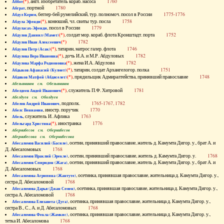
(*)
, англ. изобретатель кораб. насоса
1760
Аббот
, портной
1780
Абграт
, беглер-бей румелийский, тур. полномоч. посол в России
1775-1776
Абдул Керим
(*)
, конюший, чл. свиты тур. посла
1758
Абдула Эфенди
, посол в России
1779
Абдуласах-Эфенди
(*)
, солдат мор. кораб. флота Кронштадт. порта
1752
Абдулов Даниил (Мамет)
(*)
1782
Абдулов Иван Алексеевич
(*)
, татарин, матрос галер. флота
1746
Абдулов Петр (Асак)
(*)
, дочь И.А. и М.Р. Абдуловых
1782
Абдулова Вера Ивановна
(*)
, жена И.А. Абдулова
1782
Абдулова Марфа Родионовна
(*)
, татарин, солдат Архангелогор. полка
1751
Абдыков Афанасий (Кулмет)
(*)
, прядильщик Адмиралтейства, принявший православие
1748
Абдяков Матфей (Абдяселет)
Абезьянинов см. Обезьянинов
(*)
, служитель П.Ф. Хитровой
1781
Абелдеев Авдей Иванович
Абелдуев см. Оболдуев
, подполк.
1765-1767, 1782
Абелов Андрей Иванович
, иностр. поручик
1770
Абелс Вениамин
, служитель И. Афлика
1763
Абель
(*)
, иностранка
1776
Абельгард Христина
Абернибесов см. Обернибесов
Абернибесова см. Обернибесова
, осетин, принявший православие, житель д. Камумта Дигор. у., брат А. и
Абесаломов Василий (Басиле)
Д. Абесаломовых
1768
, осетин, принявший православие, житель д. Камумта Дигор. у.
1768
Абесаломов Ираклий (Эрекле)
, осетин, принявший православие, житель д. Камумта Дигор. у., брат А. и
Абесаломов Спиридон (Жага)
Д. Абесаломовых
1768
, осетинка, принявшая православие, жительница д. Камумта Дигор. у.,
Абесаломова Агрипина (Жантуте)
сестра Д. Абесаломовой
1768
, осетинка, принявшая православие, жительница д. Камумта Дигор. у.,
Абесаломова Дарья (Джан Семен)
сестра А. Абесаломовой
1768
, осетинка, принявшая православие, жительница д. Камумта Дигор. у.,
Абесаломова Елизавета (Дуга)
сестра В., С., А. и Д. Абесаломовых
1768
, осетинка, принявшая православие, жительница д. Камумта Дигор. у.,
Абесаломова Фекла (Жамкис)
тетка И. Абесаломова
1768