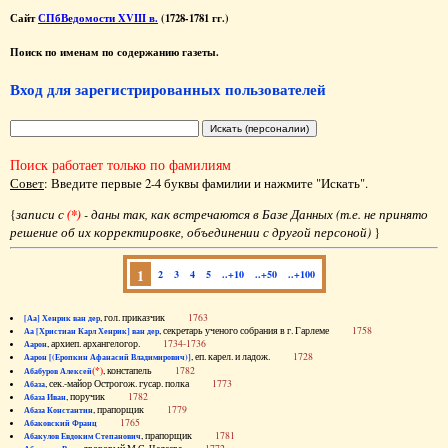
Сайт
СПбВедомости XVIII в.
(1728-1781 гг.)
Поиск по именам по содержанию газеты.
Вход для зарегистрированных пользователей
Поиск работает только по фамилиям
Совет
: Введите первые 2-4 буквы фамилии и нажмите "Искать".
{
записи с
(*)
- даны так, как встречаются в Базе Данных (т.е. не принято
решение об их корректировке, объединении с другой персоной)
}
1
2
3
4
5
..+10
..+50
..+100
, гол. приказчик
1763
[Аа] Хенрик ван дер
, секретарь ученого собрания в г. Гарлеме
1758
Аа [Христиан Карл Хенрик] ван дер
, архиеп. архангелогор.
1734-1736
Аарон
, еп. карел. и ладож.
1728
Аарон [(Еропкин Афанасий Владимирович)]
(*)
, констапель
1782
Абабуров Алексей
, сек.-майор Острогож. гусар. полка
1773
Абаза
, поручик
1782
Абаза Иван
, прапорщик
1779
Абаза Константин
1765
Абаковский Франц
, прапорщик
1781
Абакулов Евдоким Степанович