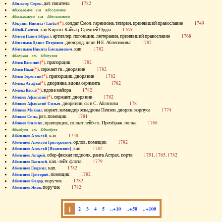
, дат. писатель
1782
Абильгор Серен
Абисаломов см. Абесаломов
Абисаломова см. Абесаломова
(*)
, солдат Смол. гарнизона, татарин, принявший православие
1749
Абкузин Никита (Танба)
, хан Киргиз-Кайсац. Средней Орды
1765
Аблай-Салтан
, артиллер. погонщик, лютеранин, принявший православие
1768
Аблеев Павел (Юрас)
, двоюрод. дядя Н.Е. Аблесимова
1782
Аблесимов Денис Петрович
, кап.
1782
Аблесимов Никита Емельянович
Аблеухов см. Облеухов
(*)
, прапорщик
1782
Аблов Василий
(*)
, сержант гв., дворянин
1782
Аблов Иван
(*)
, прапорщик, дворянин
1782
Аблов Терентий
(*)
, дворянка, вдова сержанта
1782
Аблова Агафья
(*)
, вдова майора
1782
Аблова Васса
(*)
, сержант, дворянин
1782
Аблязов Афанасий
, дворянин, сын С. Аблязова
1781
Аблязов Афанасий Силыч
, корнет, командир эскадрона Пензен. дворян. корпуса
1774
Аблязов Михаил
, ряз. помещик
1781
Аблязов Сила
, прапорщик, солдат лейб-гв. Преображ. полка
1768
Аблязов Филипп
Аболдуев см. Оболдуев
, кап.
1758
Аболешев Алексей
, орлов. помещик
1782
Аболешев Алексей Григорьевич
, кап.
1782
Аболешев Алексей [Яковлевич]
, обер-фискал подполк. ранга Астрах. порта
1751, 1765, 1782
Аболешев Андрей
, кап.-лейт. флота
1779
Аболешев Василий
, кап.
1782
Аболешев Гавриил
, помещик
1782
Аболешев Григорий
, поручик
1782
Аболешев Федор
, поручик
1782
Аболешев Яков
1
2
3
4
5
..+10
..+50
..+100