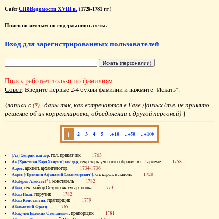
Сайт
СПбВедомости XVIII в.
(1728-1781 гг.)
Поиск по именам по содержанию газеты.
Вход для зарегистрированных пользователей
Поиск работает только по фамилиям
Совет
: Введите первые 2-4 буквы фамилии и нажмите "Искать".
{
записи с
(*)
- даны так, как встречаются в Базе Данных (т.е. не принято
решение об их корректировке, объединении с другой персоной)
}
1
2
3
4
5
..+10
..+50
..+100
, гол. приказчик
1763
[Аа] Хенрик ван дер
, секретарь ученого собрания в г. Гарлеме
1758
Аа [Христиан Карл Хенрик] ван дер
, архиеп. архангелогор.
1734-1736
Аарон
, еп. карел. и ладож.
1728
Аарон [(Еропкин Афанасий Владимирович)]
(*)
, констапель
1782
Абабуров Алексей
, сек.-майор Острогож. гусар. полка
1773
Абаза
, поручик
1782
Абаза Иван
, прапорщик
1779
Абаза Константин
1765
Абаковский Франц
, прапорщик
1781
Абакулов Евдоким Степанович