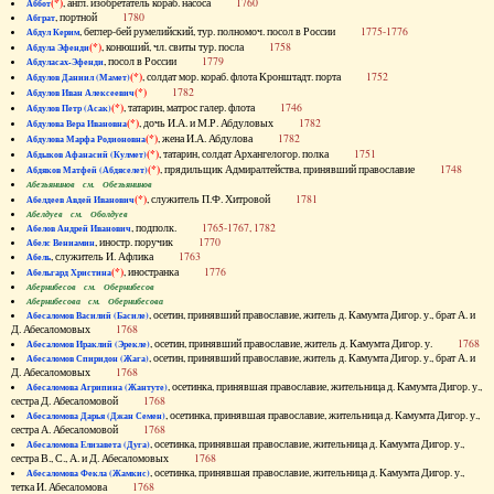
(*)
, англ. изобретатель кораб. насоса
1760
Аббот
, портной
1780
Абграт
, беглер-бей румелийский, тур. полномоч. посол в России
1775-1776
Абдул Керим
(*)
, конюший, чл. свиты тур. посла
1758
Абдула Эфенди
, посол в России
1779
Абдуласах-Эфенди
(*)
, солдат мор. кораб. флота Кронштадт. порта
1752
Абдулов Даниил (Мамет)
(*)
1782
Абдулов Иван Алексеевич
(*)
, татарин, матрос галер. флота
1746
Абдулов Петр (Асак)
(*)
, дочь И.А. и М.Р. Абдуловых
1782
Абдулова Вера Ивановна
(*)
, жена И.А. Абдулова
1782
Абдулова Марфа Родионовна
(*)
, татарин, солдат Архангелогор. полка
1751
Абдыков Афанасий (Кулмет)
(*)
, прядильщик Адмиралтейства, принявший православие
1748
Абдяков Матфей (Абдяселет)
Абезьянинов см. Обезьянинов
(*)
, служитель П.Ф. Хитровой
1781
Абелдеев Авдей Иванович
Абелдуев см. Оболдуев
, подполк.
1765-1767, 1782
Абелов Андрей Иванович
, иностр. поручик
1770
Абелс Вениамин
, служитель И. Афлика
1763
Абель
(*)
, иностранка
1776
Абельгард Христина
Абернибесов см. Обернибесов
Абернибесова см. Обернибесова
, осетин, принявший православие, житель д. Камумта Дигор. у., брат А. и
Абесаломов Василий (Басиле)
Д. Абесаломовых
1768
, осетин, принявший православие, житель д. Камумта Дигор. у.
1768
Абесаломов Ираклий (Эрекле)
, осетин, принявший православие, житель д. Камумта Дигор. у., брат А. и
Абесаломов Спиридон (Жага)
Д. Абесаломовых
1768
, осетинка, принявшая православие, жительница д. Камумта Дигор. у.,
Абесаломова Агрипина (Жантуте)
сестра Д. Абесаломовой
1768
, осетинка, принявшая православие, жительница д. Камумта Дигор. у.,
Абесаломова Дарья (Джан Семен)
сестра А. Абесаломовой
1768
, осетинка, принявшая православие, жительница д. Камумта Дигор. у.,
Абесаломова Елизавета (Дуга)
сестра В., С., А. и Д. Абесаломовых
1768
, осетинка, принявшая православие, жительница д. Камумта Дигор. у.,
Абесаломова Фекла (Жамкис)
тетка И. Абесаломова
1768