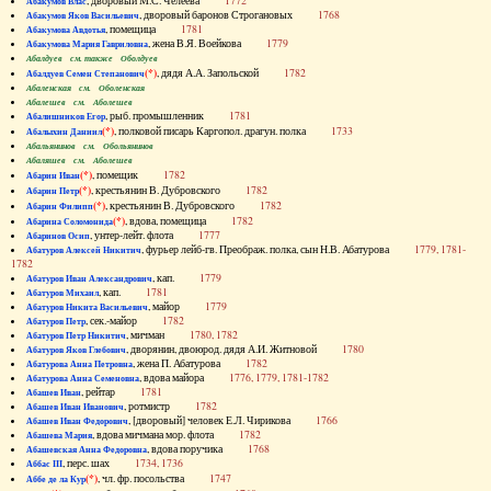
, дворовый М.С. Челеева
1772
Абакумов Влас
, дворовый баронов Строгановых
1768
Абакумов Яков Васильевич
, помещица
1781
Абакумова Авдотья
, жена В.Я. Воейкова
1779
Абакумова Мария Гавриловна
Абалдуев см. также Оболдуев
(*)
, дядя А.А. Запольской
1782
Абалдуев Семен Степанович
Абаленская см. Оболенская
Абалешев см. Аболешев
, рыб. промышленник
1781
Абалишников Егор
(*)
, полковой писарь Каргопол. драгун. полка
1733
Абалыхин Даниил
Абальянинов см. Обольянинов
Абаляшев см. Аболешев
(*)
, помещик
1782
Абарин Иван
(*)
, крестьянин В. Дубровского
1782
Абарин Петр
(*)
, крестьянин В. Дубровского
1782
Абарин Филипп
(*)
, вдова, помещица
1782
Абарина Соломонида
, унтер-лейт. флота
1777
Абаринов Осип
, фурьер лейб-гв. Преображ. полка, сын Н.В. Абатурова
1779, 1781-
Абатуров Алексей Никитич
1782
, кап.
1779
Абатуров Иван Александрович
, кап.
1781
Абатуров Михаил
, майор
1779
Абатуров Никита Васильевич
, сек.-майор
1782
Абатуров Петр
, мичман
1780, 1782
Абатуров Петр Никитич
, дворянин, двоюрод. дядя А.И. Житновой
1780
Абатуров Яков Глебович
, жена П. Абатурова
1782
Абатурова Анна Петровна
, вдова майора
1776, 1779, 1781-1782
Абатурова Анна Семеновна
, рейтар
1781
Абашев Иван
, ротмистр
1782
Абашев Иван Иванович
, [дворовый] человек Е.Л. Чирикова
1766
Абашев Иван Федорович
, вдова мичмана мор. флота
1782
Абашева Мария
, вдова поручика
1768
Абашевская Анна Федоровна
, перс. шах
1734, 1736
Аббас III
(*)
, чл. фр. посольства
1747
Аббе де ла Кур