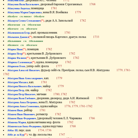
, дворовый М.С. Челеева
1772
Абакумов Влас
, дворовый баронов Строгановых
1768
Абакумов Яков Васильевич
, помещица
1781
Абакумова Авдотья
, жена В.Я. Воейкова
1779
Абакумова Мария Гавриловна
Абалдуев см. также Оболдуев
(*)
, дядя А.А. Запольской
1782
Абалдуев Семен Степанович
Абаленская см. Оболенская
Абалешев см. Аболешев
, рыб. промышленник
1781
Абалишников Егор
(*)
, полковой писарь Каргопол. драгун. полка
1733
Абалыхин Даниил
Абальянинов см. Обольянинов
Абаляшев см. Аболешев
(*)
, помещик
1782
Абарин Иван
(*)
, крестьянин В. Дубровского
1782
Абарин Петр
(*)
, крестьянин В. Дубровского
1782
Абарин Филипп
(*)
, вдова, помещица
1782
Абарина Соломонида
, унтер-лейт. флота
1777
Абаринов Осип
, фурьер лейб-гв. Преображ. полка, сын Н.В. Абатурова
1779, 1781-
Абатуров Алексей Никитич
1782
, кап.
1779
Абатуров Иван Александрович
, кап.
1781
Абатуров Михаил
, майор
1779
Абатуров Никита Васильевич
, сек.-майор
1782
Абатуров Петр
, мичман
1780, 1782
Абатуров Петр Никитич
, дворянин, двоюрод. дядя А.И. Житновой
1780
Абатуров Яков Глебович
, жена П. Абатурова
1782
Абатурова Анна Петровна
, вдова майора
1776, 1779, 1781-1782
Абатурова Анна Семеновна
, рейтар
1781
Абашев Иван
, ротмистр
1782
Абашев Иван Иванович
, [дворовый] человек Е.Л. Чирикова
1766
Абашев Иван Федорович
, вдова мичмана мор. флота
1782
Абашева Мария
, вдова поручика
1768
Абашевская Анна Федоровна
, перс. шах
1734, 1736
Аббас III
(*)
, чл. фр. посольства
1747
Аббе де ла Кур