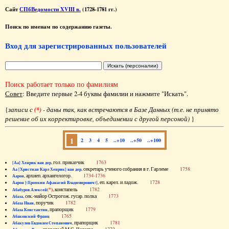
Сайт
СПбВедомости XVIII в.
(1728-1781 гг.)
Поиск по именам по содержанию газеты.
Вход для зарегистрированных пользователей
Поиск работает только по фамилиям
Совет
: Введите первые 2-4 буквы фамилии и нажмите "Искать".
{
записи с
(*)
- даны так, как встречаются в Базе Данных (т.е. не принято
решение об их корректировке, объединении с другой персоной)
}
1
2
3
4
5
..+10
..+50
..+100
, гол. приказчик
1763
[Аа] Хенрик ван дер
, секретарь ученого собрания в г. Гарлеме
1758
Аа [Христиан Карл Хенрик] ван дер
, архиеп. архангелогор.
1734-1736
Аарон
, еп. карел. и ладож.
1728
Аарон [(Еропкин Афанасий Владимирович)]
(*)
, констапель
1782
Абабуров Алексей
, сек.-майор Острогож. гусар. полка
1773
Абаза
, поручик
1782
Абаза Иван
, прапорщик
1779
Абаза Константин
1765
Абаковский Франц
, прапорщик
1781
Абакулов Евдоким Степанович