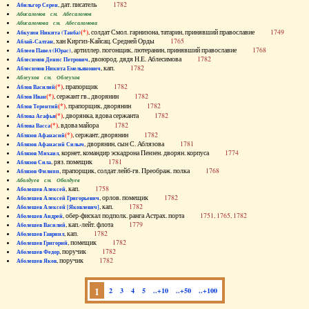
, дат. писатель
1782
Абильгор Серен
Абисаломов см. Абесаломов
Абисаломова см. Абесаломова
(*)
, солдат Смол. гарнизона, татарин, принявший православие
1749
Абкузин Никита (Танба)
, хан Киргиз-Кайсац. Средней Орды
1765
Аблай-Салтан
, артиллер. погонщик, лютеранин, принявший православие
1768
Аблеев Павел (Юрас)
, двоюрод. дядя Н.Е. Аблесимова
1782
Аблесимов Денис Петрович
, кап.
1782
Аблесимов Никита Емельянович
Аблеухов см. Облеухов
(*)
, прапорщик
1782
Аблов Василий
(*)
, сержант гв., дворянин
1782
Аблов Иван
(*)
, прапорщик, дворянин
1782
Аблов Терентий
(*)
, дворянка, вдова сержанта
1782
Аблова Агафья
(*)
, вдова майора
1782
Аблова Васса
(*)
, сержант, дворянин
1782
Аблязов Афанасий
, дворянин, сын С. Аблязова
1781
Аблязов Афанасий Силыч
, корнет, командир эскадрона Пензен. дворян. корпуса
1774
Аблязов Михаил
, ряз. помещик
1781
Аблязов Сила
, прапорщик, солдат лейб-гв. Преображ. полка
1768
Аблязов Филипп
Аболдуев см. Оболдуев
, кап.
1758
Аболешев Алексей
, орлов. помещик
1782
Аболешев Алексей Григорьевич
, кап.
1782
Аболешев Алексей [Яковлевич]
, обер-фискал подполк. ранга Астрах. порта
1751, 1765, 1782
Аболешев Андрей
, кап.-лейт. флота
1779
Аболешев Василий
, кап.
1782
Аболешев Гавриил
, помещик
1782
Аболешев Григорий
, поручик
1782
Аболешев Федор
, поручик
1782
Аболешев Яков
1
2
3
4
5
..+10
..+50
..+100