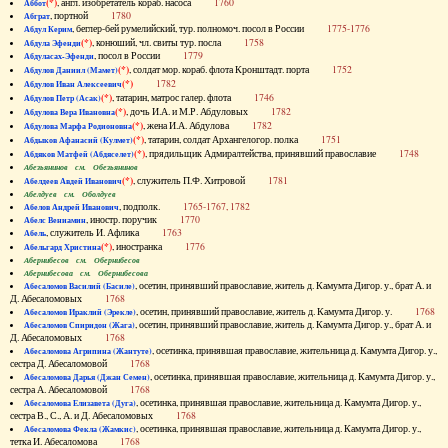
(*)
, англ. изобретатель кораб. насоса
1760
Аббот
, портной
1780
Абграт
, беглер-бей румелийский, тур. полномоч. посол в России
1775-1776
Абдул Керим
(*)
, конюший, чл. свиты тур. посла
1758
Абдула Эфенди
, посол в России
1779
Абдуласах-Эфенди
(*)
, солдат мор. кораб. флота Кронштадт. порта
1752
Абдулов Даниил (Мамет)
(*)
1782
Абдулов Иван Алексеевич
(*)
, татарин, матрос галер. флота
1746
Абдулов Петр (Асак)
(*)
, дочь И.А. и М.Р. Абдуловых
1782
Абдулова Вера Ивановна
(*)
, жена И.А. Абдулова
1782
Абдулова Марфа Родионовна
(*)
, татарин, солдат Архангелогор. полка
1751
Абдыков Афанасий (Кулмет)
(*)
, прядильщик Адмиралтейства, принявший православие
1748
Абдяков Матфей (Абдяселет)
Абезьянинов см. Обезьянинов
(*)
, служитель П.Ф. Хитровой
1781
Абелдеев Авдей Иванович
Абелдуев см. Оболдуев
, подполк.
1765-1767, 1782
Абелов Андрей Иванович
, иностр. поручик
1770
Абелс Вениамин
, служитель И. Афлика
1763
Абель
(*)
, иностранка
1776
Абельгард Христина
Абернибесов см. Обернибесов
Абернибесова см. Обернибесова
, осетин, принявший православие, житель д. Камумта Дигор. у., брат А. и
Абесаломов Василий (Басиле)
Д. Абесаломовых
1768
, осетин, принявший православие, житель д. Камумта Дигор. у.
1768
Абесаломов Ираклий (Эрекле)
, осетин, принявший православие, житель д. Камумта Дигор. у., брат А. и
Абесаломов Спиридон (Жага)
Д. Абесаломовых
1768
, осетинка, принявшая православие, жительница д. Камумта Дигор. у.,
Абесаломова Агрипина (Жантуте)
сестра Д. Абесаломовой
1768
, осетинка, принявшая православие, жительница д. Камумта Дигор. у.,
Абесаломова Дарья (Джан Семен)
сестра А. Абесаломовой
1768
, осетинка, принявшая православие, жительница д. Камумта Дигор. у.,
Абесаломова Елизавета (Дуга)
сестра В., С., А. и Д. Абесаломовых
1768
, осетинка, принявшая православие, жительница д. Камумта Дигор. у.,
Абесаломова Фекла (Жамкис)
тетка И. Абесаломова
1768