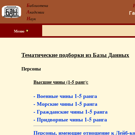
Б
иблиотека
А
кадемии
Г
Н
аук
Меню
Тематические подборки из Базы Данных
Персоны
Высшие чины (1-5 ранг):
- Военные чины 1-5 ранга
- Морские чины 1-5 ранга
- Гражданские чины 1-5 ранга
- Придворные чины 1-5 ранга
Персоны, имеющие отношение к Лейб-к