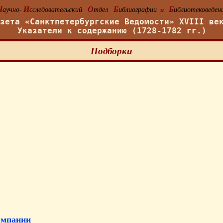
Н
И
О
Б
Б
аучно-
сследовательский
тдел
иблиографии
иблиотековеден
и
азета «Санктпетербургские Ведомости» XVIII ве
Указатели к содержанию (1728-1782 гг.)
Подборки
омпании