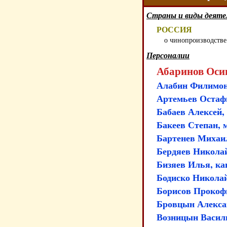
Страны и виды деяте
РОССИЯ
о чинопроизводстве
Персоналии
Абаринов Осип
Алабин Филимон,
Артемьев Остафи
Бабаев Алексей,
Бакеев Степан, 
Бартенев Михаи
Бердяев Никола
Бизяев Илья, ка
Бодиско Никола
Борисов Прокоф
Бровцын Алекса
Возницын Васили