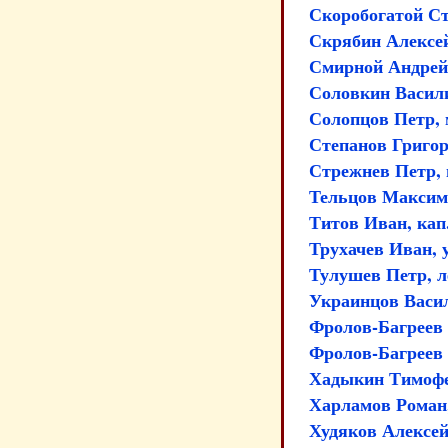
Скоробогатой С
Скрябин Алексей
Смирной Андрей
Соловкин Васили
Солопцов Петр,
Степанов Григор
Стрежнев Петр,
Тельцов Максим,
Титов Иван, кап
Трухачев Иван, 
Тулушев Петр, л
Украинцов Васил
Фролов-Багреев 
Фролов-Багреев 
Хадыкин Тимофе
Харламов Роман
Худяков Алексей,