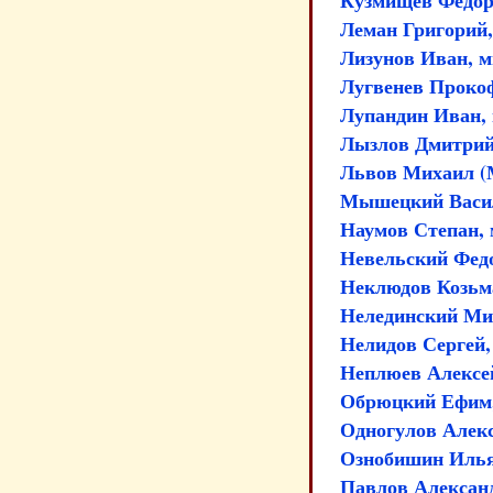
Кузмищев Федор
Леман Григорий, 
Лизунов Иван, 
Лугвенев Прокоф
Лупандин Иван,
Лызлов Дмитрий
Львов Михаил (
Мышецкий Васил
Наумов Степан,
Невельский Федо
Неклюдов Козьма
Нелединский Ми
Нелидов Сергей,
Неплюев Алексей
Обрюцкий Ефим,
Одногулов Алекс
Ознобишин Илья
Павлов Александ