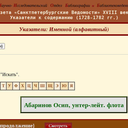
Н
И
О
Б
Б
аучно-
сследовательский
тдел
иблиографии
иблиотековеден
и
азета «Санктпетербургские Ведомости» XVIII ве
Указатели к содержанию (1728-1782 гг.)
Указатели: Именной (алфавитный)
"Искать".
Т
У
Ф
Х
Ц
Ч
Ш
Щ
Э
Ю
Я
Абаринов Осип, унтер-лейт. флота
3 {продолжение}