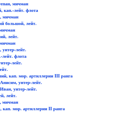
тепан, мичман
, кап.-лейт. флота
, мичман
й большой, лейт.
 мичман
ий, лейт.
 мичман
 унтер-лейт.
.-лейт. флота
унтер-лейт.
ейт.
ий, кап. мор. артиллерии III ранга
Анисим, унтер-лейт.
Иван, унтер-лейт.
й, лейт.
, мичман
 кап. мор. артиллерии II ранга