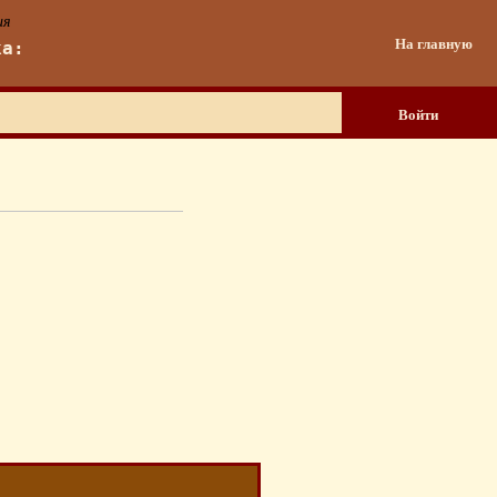
ия
На главную
ка:
Войти