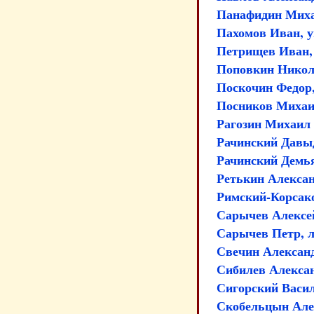
Панафидин Миха
Пахомов Иван, у
Петрищев Иван,
Поповкин Никол
Поскочин Федор
Посников Михаи
Рагозин Михаил
Рачинский Давы
Рачинский Демь
Ретькин Алекса
Римский-Корсак
Сарычев Алексе
Сарычев Петр, л
Свечин Алексан
Сибилев Алекса
Сигорский Васи
Скобельцын Але