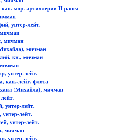
, мичман
кап. мор. артиллерии II ранга
мичман
ий, унтер-лейт.
 мичман
, мичман
Михайла), мичман
ий, кн., мичман
 мичман
р, унтер-лейт.
, кап.-лейт. флота
хаил (Михайла), мичман
 лейт.
, унтер-лейт.
 унтер-лейт.
ей, унтер-лейт.
, мичман
р, унтер-лейт.