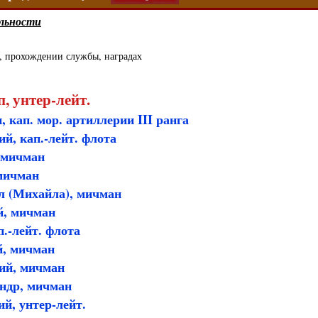
льности
, прохождении службы, наградах
, унтер-лейт.
 кап. мор. артиллерии III ранга
й, кап.-лейт. флота
 мичман
мичман
л (Михайла), мичман
й, мичман
п.-лейт. флота
й, мичман
ий, мичман
ндр, мичман
й, унтер-лейт.