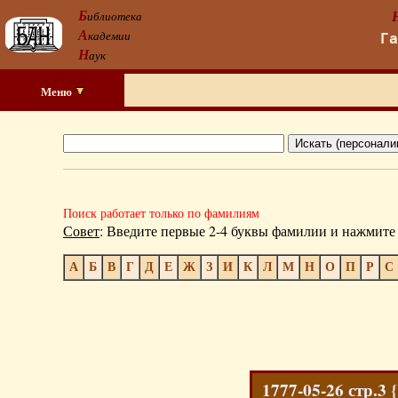
Б
иблиотека
А
кадемии
Г
Н
аук
Меню
Поиск работает только по фамилиям
Совет
: Введите первые 2-4 буквы фамилии и нажмите 
А
Б
В
Г
Д
Е
Ж
З
И
К
Л
М
Н
О
П
Р
С
1777-05-26 стр.