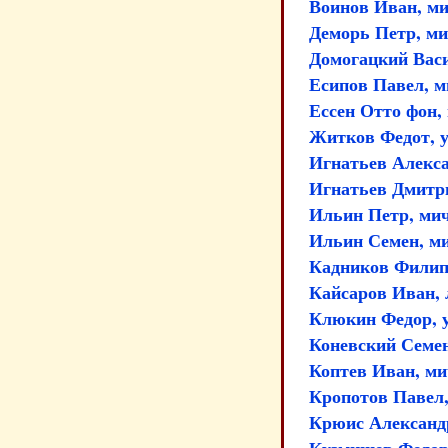
Воинов Иван, м
Деморь Петр, м
Домогацкий Вас
Есипов Павел, 
Ессен Отто фон,
Житков Федот, у
Игнатьев Алекс
Игнатьев Дмитр
Ильин Петр, ми
Ильин Семен, м
Кадников Филипп
Кайсаров Иван, 
Клюкин Федор, у
Коневский Семе
Коптев Иван, м
Кропотов Павел
Крюис Александ