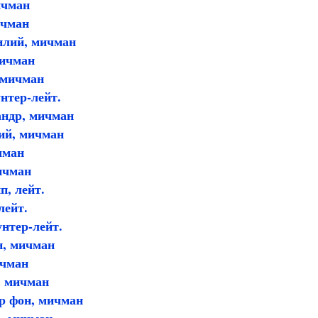
ичман
ичман
илий, мичман
мичман
 мичман
нтер-лейт.
андр, мичман
ий, мичман
чман
ичман
, лейт.
лейт.
нтер-лейт.
н, мичман
ичман
, мичман
р фон, мичман