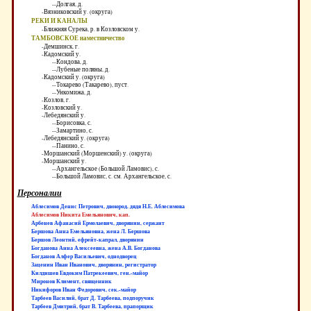
--Долгая, д.
-Вязниковский у. (округа)
РЕКИ И КАНАЛЫ
-Ближняя Сурека, р. в Козловском у.
ТАМБОВСКОЕ наместничество
-Демшинск, г.
-Кадомский у.
--Кондова, д.
--Лубеные поляны, д.
-Кадомский у. (округа)
--Токарево (Такарево), пуст.
--Ункомижа, д.
-Козлов, г.
-Козловский у.
-Лебедянский у.
--Борисовка, с.
--Замартино, с.
-Лебедянский у. (округа)
--Панино, с.
-Моршанский (Моршенский) у. (округа)
-Моршанский у.
--Архангельское (Большой Ламовис), с.
--Большой Ламовис, с. см. Архангельское, с.
Персоналии
Аблесимов Денис Петрович, двоюрод. дядя Н.Е. Аблесимова
Аблесимов Никита Емельянович, кап.
Арбенев Афанасий Ермолаевич, дворянин, сержант
Бершова Анна Емельяновна, жена Л. Бершова
Бершов Леонтий, ефрейт-капрал, дворянин
Богданова Анна Алексеевна, жена А.В. Богданова
Богданов Алфер Васильевич, однодворец
Заценин Иван Иванович, дворянин, регистратор
Килдишев Евдоким Патрекеевич, ген.-майор
Миронов Климент, священник
Никифоров Иван Федорович, сек.-майор
Тарбеев Василий, брат Д. Тарбеева, подпоручик
Тарбеев Дмитрий, брат В. Тарбеева, прапорщик