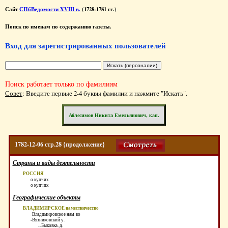
Сайт
СПбВедомости XVIII в.
(1728-1781 гг.)
Поиск по именам по содержанию газеты.
Вход для зарегистрированных пользователей
Поиск работает только по фамилиям
Совет
: Введите первые 2-4 буквы фамилии и нажмите "Искать".
Аблесимов Никита Емельянович, кап.
1782-12-06 стр.28 {продолжение}
Страны и виды деятельности
РОССИЯ
о купчих
о купчих
Географические объекты
ВЛАДИМИРСКОЕ наместничество
-Владимировское нам-во
-Вязниковский у.
--Быковка, д.