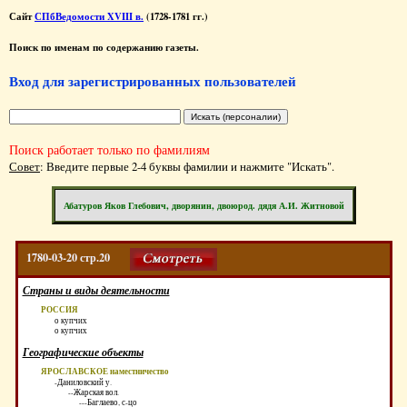
Сайт
СПбВедомости XVIII в.
(1728-1781 гг.)
Поиск по именам по содержанию газеты.
Вход для зарегистрированных пользователей
Поиск работает только по фамилиям
Совет
: Введите первые 2-4 буквы фамилии и нажмите "Искать".
Абатуров Яков Глебович, дворянин, двоюрод. дядя А.И. Житновой
1780-03-20 стр.20
Страны и виды деятельности
РОССИЯ
о купчих
о купчих
Географические объекты
ЯРОСЛАВСКОЕ наместничество
-Даниловский у.
--Жарская вол.
---Баглаево, с-цо