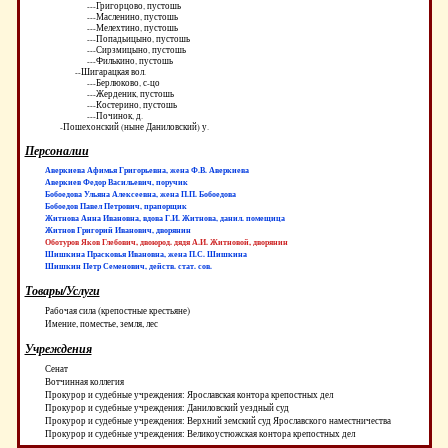
---Григорцово, пустошь
---Масленино, пустошь
---Мелехтино, пустошь
---Попадьицыно, пустошь
---Сирзмицыно, пустошь
---Филькино, пустошь
--Шигарацкая вол.
---Берлюково, с-цо
---Жерденик, пустошь
---Костерино, пустошь
---Починок, д.
-Пошехонский (ныне Даниловский) у.
Персоналии
Аверкиева Афимья Григорьевна, жена Ф.В. Аверкиева
Аверкиев Федор Васильевич, поручик
Бобоедова Ульяна Алексеевна, жена П.П. Бобоедова
Бобоедов Павел Петрович, прапорщик
Житнова Анна Ивановна, вдова Г.И. Житнова, данил. помещица
Житнов Григорий Иванович, дворянин
Оботуров Яков Глебович, двоюрод. дядя А.И. Житновой, дворянин
Шишкина Прасковья Ивановна, жена П.С. Шишкина
Шишкин Петр Семенович, действ. стат. сов.
Товары/Услуги
Рабочая сила (крепостные крестьяне)
Имение, поместье, земля, лес
Учреждения
Сенат
Вотчинная коллегия
Прокурор и судебные учреждения: Ярославская контора крепостных дел
Прокурор и судебные учреждения: Даниловский уездный суд
Прокурор и судебные учреждения: Верхний земский суд Ярославского наместничества
Прокурор и судебные учреждения: Великоустюжская контора крепостных дел